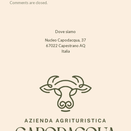
Comments are closed.
Dove siamo
Nucleo Capodacqua, 37
67022 Capestrano AQ
Italia