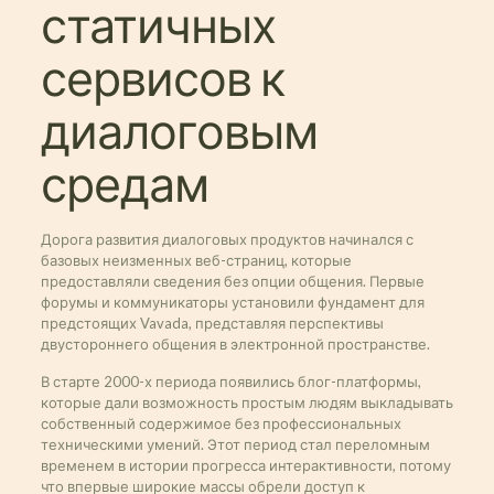
статичных
сервисов к
диалоговым
средам
Дорога развития диалоговых продуктов начинался с
базовых неизменных веб-страниц, которые
предоставляли сведения без опции общения. Первые
форумы и коммуникаторы установили фундамент для
предстоящих Vavada, представляя перспективы
двустороннего общения в электронной пространстве.
В старте 2000-х периода появились блог-платформы,
которые дали возможность простым людям выкладывать
собственный содержимое без профессиональных
техническими умений. Этот период стал переломным
временем в истории прогресса интерактивности, потому
что впервые широкие массы обрели доступ к