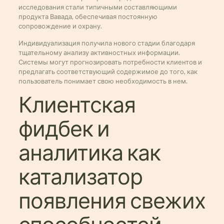
исследования стали типичными составляющими
продукта Вавада, обеспечивая постоянную
сопровождение и охрану.
Индивидуализация получила нового стадии благодаря
тщательному анализу активностных информации.
Системы могут прогнозировать потребности клиентов и
предлагать соответствующий содержимое до того, как
пользователь понимает свою необходимость в нем.
Клиентская
фидбек и
аналитика как
катализатор
появления свежих