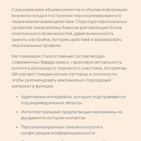
С расширением объема клиентов и объема информации
возникла нужда в построении персонализированного
переживания взаимодействия. Структура персональных
профилей превратилась базисом для эволюции более
комплексного возможностей, давая возможность
хранить настройки, историю действий и формировать
персональные профили.
Кастомизация стала в главный составляющую
современных Вавада казино, гарантируя актуальность
контента для каждого отдельного участника. Алгоритмы
ИИ изучают поведенческие паттерны и склонности,
чтобы рекомендовать максимально подходящий
материал и функции.
Адаптивные интерфейсы, которые подстраиваются
под индивидуальные запросы
Интеллектуальные предлагающие механизмы на
фундаменте истории контактов
Персонализируемые панели контроля и
конфигурации конфиденциальности