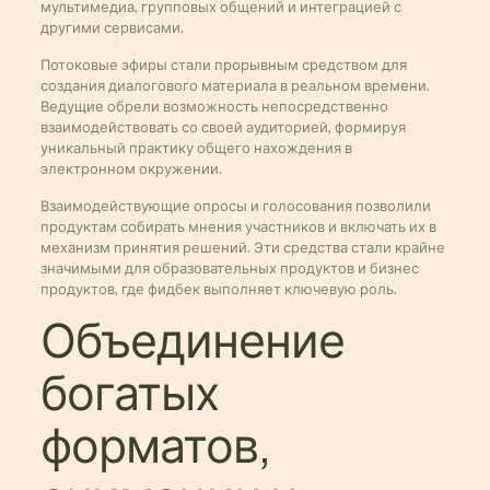
мультимедиа, групповых общений и интеграцией с
другими сервисами.
Потоковые эфиры стали прорывным средством для
создания диалогового материала в реальном времени.
Ведущие обрели возможность непосредственно
взаимодействовать со своей аудиторией, формируя
уникальный практику общего нахождения в
электронном окружении.
Взаимодействующие опросы и голосования позволили
продуктам собирать мнения участников и включать их в
механизм принятия решений. Эти средства стали крайне
значимыми для образовательных продуктов и бизнес
продуктов, где фидбек выполняет ключевую роль.
Объединение
богатых
форматов,