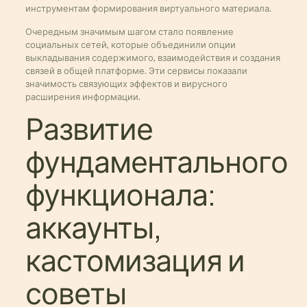
инструментам формирования виртуального материала.
Очередным значимым шагом стало появление
социальных сетей, которые объединили опции
выкладывания содержимого, взаимодействия и создания
связей в общей платформе. Эти сервисы показали
значимость связующих эффектов и вирусного
расширения информации.
Развитие
фундаментального
функционала:
аккаунты,
кастомизация и
советы