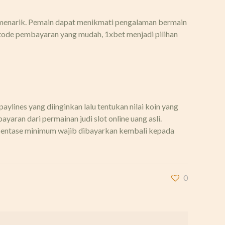
r menarik. Pemain dapat menikmati pengalaman bermain
ode pembayaran yang mudah, 1xbet menjadi pilihan
paylines yang diinginkan lalu tentukan nilai koin yang
ran dari permainan judi slot online uang asli.
persentase minimum wajib dibayarkan kembali kepada
0