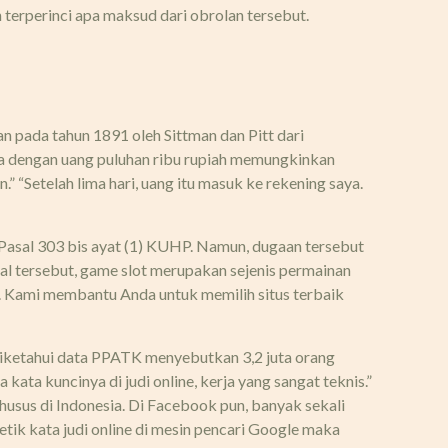
n terperinci apa maksud dari obrolan tersebut.
 pada tahun 1891 oleh Sittman dan Pitt dari
ya dengan uang puluhan ribu rupiah memungkinkan
 “Setelah lima hari, uang itu masuk ke rekening saya.
asal 303 bis ayat (1) KUHP. Namun, dugaan tersebut
al tersebut, game slot merupakan sejenis permainan
ne. Kami membantu Anda untuk memilih situs terbaik
diketahui data PPATK menyebutkan 3,2 juta orang
 kata kuncinya di judi online, kerja yang sangat teknis.”
sus di Indonesia. Di Facebook pun, banyak sekali
tik kata judi online di mesin pencari Google maka