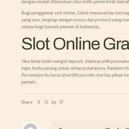
dengan mudah ditemukan situs milik pemerintah daerah
Bagi penggemar slot online, 1xbet menawarkan berbag
yang seru, lengkap dengan bonus dan promosi yang m
utama bagi banyak pemain di Indonesia.
Slot Online Gra
Jika Anda telah mengisi deposit, silahkan pilih permaina
ingin Anda pasang untuk setiap putarannya. Random Nu
Persentase itu harus disertifikasi oleh otoritas pih
pemain.
Share