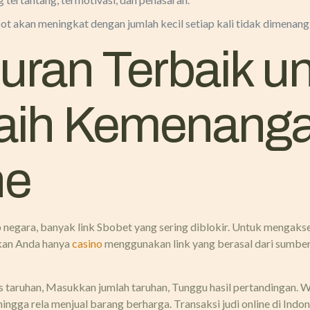
kpot akan meningkat dengan jumlah kecil setiap kali tidak dimena
uran Terbaik u
Raih Kemenanga
ne
ap negara, banyak link Sbobet yang sering diblokir. Untuk menga
tikan Anda hanya
casino
menggunakan link yang berasal dari sumber
is taruhan, Masukkan jumlah taruhan, Tunggu hasil pertandingan. W
ingga rela menjual barang berharga. Transaksi judi online di Indon