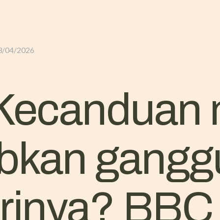
GLI ALLOGGI
L’ALLEVAMENTO
IL TER
3/04/2026
: Kecanduan 
bkan gangg
cirinya? BB