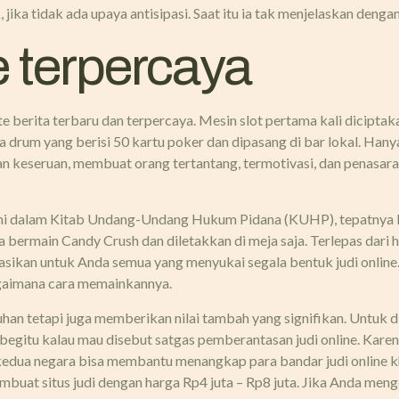
ika tidak ada upaya antisipasi. Saat itu ia tak menjelaskan denga
e terpercaya
ita terbaru dan terpercaya. Mesin slot pertama kali diciptakan
drum yang berisi 50 kartu poker dan dipasang di bar lokal. Han
 keseruan, membuat orang tertantang, termotivasi, dan penasaran.”
ini dalam Kitab Undang-Undang Hukum Pidana (KUHP), tepatnya P
bermain Candy Crush dan diletakkan di meja saja. Terlepas dari h
edikasikan untuk Anda semua yang menyukai segala bentuk judi onli
agaimana cara memainkannya.
han tetapi juga memberikan nilai tambah yang signifikan. Untuk 
a begitu kalau mau disebut satgas pemberantasan judi online. Karena
edua negara bisa membantu menangkap para bandar judi online khu
at situs judi dengan harga Rp4 juta – Rp8 juta. Jika Anda menge