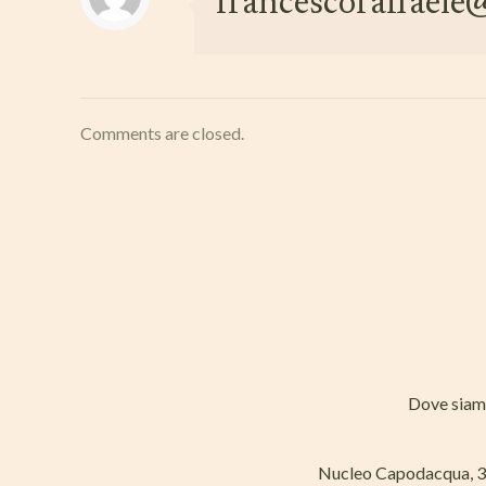
francescoraffael
Comments are closed.
Dove sia
Nucleo Capodacqua, 