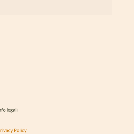
nfo legali
rivacy Policy