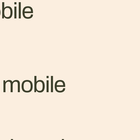
bile
e mobile