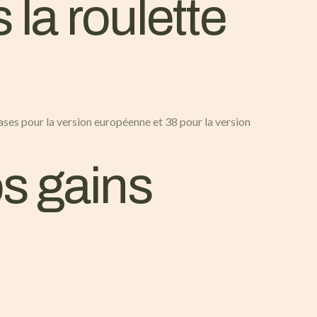
la roulette
cases pour la version européenne et 38 pour la version
s gains