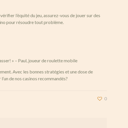
rifier l’équité du jeu, assurez-vous de jouer sur des
sino pour résoudre tout problème.
passer! » – Paul, joueur de roulette mobile
ement. Avec les bonnes stratégies et une dose de
ur l’un de nos casinos recommandés?
0