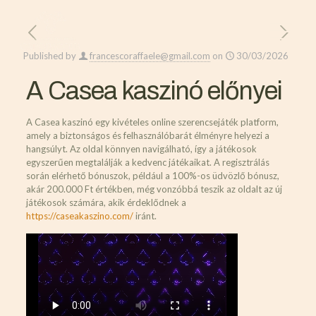
Published by
francescoraffaele@gmail.com
on
30/03/2026
A Casea kaszinó előnyei
A Casea kaszinó egy kivételes online szerencsejáték platform,
amely a biztonságos és felhasználóbarát élményre helyezi a
hangsúlyt. Az oldal könnyen navigálható, így a játékosok
egyszerűen megtalálják a kedvenc játékaikat. A regisztrálás
során elérhető bónuszok, például a 100%-os üdvözlő bónusz,
akár 200.000 Ft értékben, még vonzóbbá teszik az oldalt az új
játékosok számára, akik érdeklődnek a
https://caseakaszino.com/
iránt.