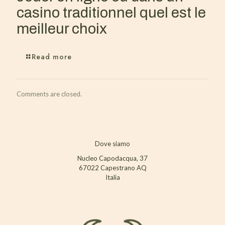
casino traditionnel quel est le
meilleur choix
Read more
Comments are closed.
Dove siamo
Nucleo Capodacqua, 37
67022 Capestrano AQ
Italia