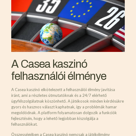
A Casea kaszinó
felhasználói élménye
A Casea kaszinó elkötelezett a felhasználói élmény javítása
iránt, ami a részletes útmutatóknak és a 24/7 elérhető
ügyfélszolgálatnak köszönhető. A játékosok minden kérdésükre
gyors és hasznos választ kaphatnak, így a problémák hamar
megoldódnak. A platform folyamatosan dolgozik a funkciók
fejlesztésén, hogy a lehető legjobban kiszolgálja a
felhasználókat.
Összességében a Casea kaszinó nemcsak a játékélmény