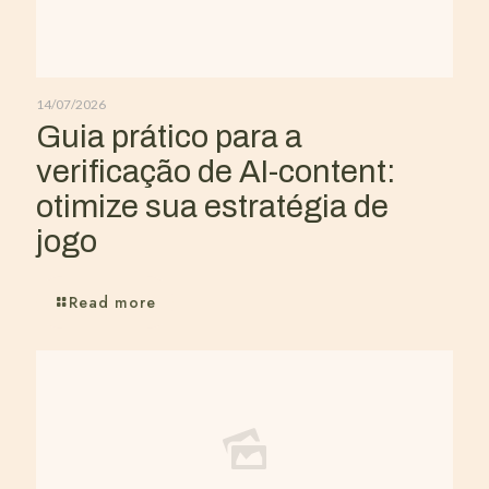
14/07/2026
Guia prático para a
verificação de AI-content:
otimize sua estratégia de
jogo
Read more