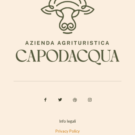
Info legali
Privacy Policy