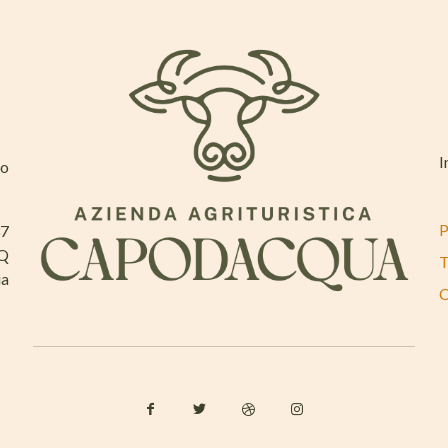
I
mo
P
37
AQ
T
ia
C