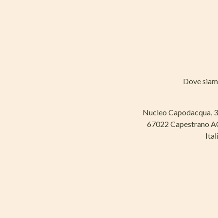
Dove sia
Nucleo Capodacqua, 
67022 Capestrano 
Ital