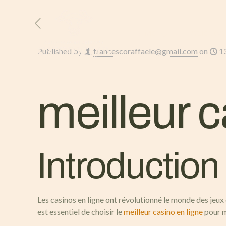
HOME
L’AZIENDA
Published by
francescoraffaele@gmail.com
on
1
meilleur c
Introduction
Les casinos en ligne ont révolutionné le monde des jeux
est essentiel de choisir le
meilleur casino en ligne
pour m