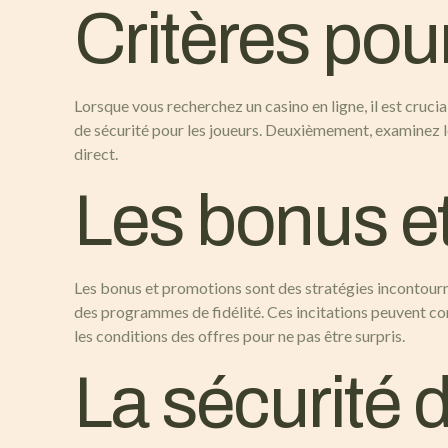
Critères pour
Lorsque vous recherchez un casino en ligne, il est crucia
de sécurité pour les joueurs. Deuxièmement, examinez le
direct.
Les bonus e
Les bonus et promotions sont des stratégies incontourna
des programmes de fidélité. Ces incitations peuvent co
les conditions des offres pour ne pas être surpris.
La sécurité 