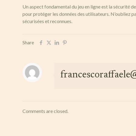
Un aspect fondamental du jeu en ligne est la sécurité de
pour protéger les données des utilisateurs. N’oubliez p
sécurisées et reconnues.
Share
francescoraffael
Comments are closed.