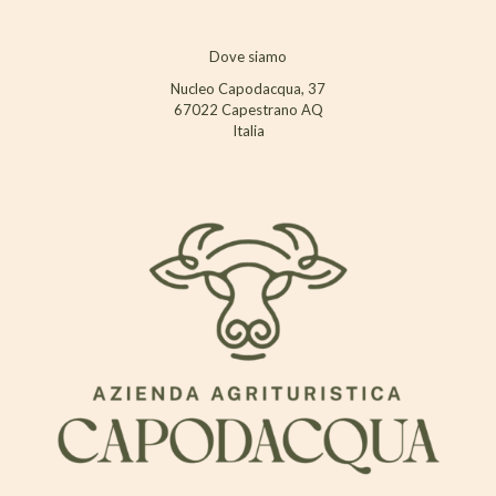
Dove siamo
Nucleo Capodacqua, 37
67022 Capestrano AQ
Italia