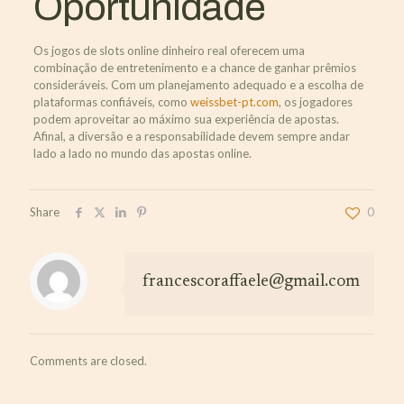
Oportunidade
Os jogos de slots online dinheiro real oferecem uma
combinação de entretenimento e a chance de ganhar prêmios
consideráveis. Com um planejamento adequado e a escolha de
plataformas confiáveis, como
weissbet-pt.com
, os jogadores
podem aproveitar ao máximo sua experiência de apostas.
Afinal, a diversão e a responsabilidade devem sempre andar
lado a lado no mundo das apostas online.
Share
0
francescoraffaele@gmail.com
Comments are closed.