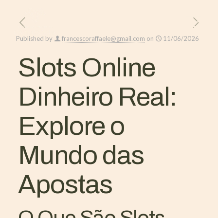
Published by
francescoraffaele@gmail.com
on
11/06/2026
Slots Online
Dinheiro Real:
Explore o
Mundo das
Apostas
O Que São Slots