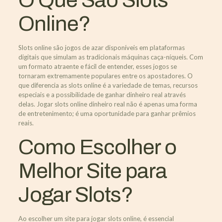
Online?
Slots online são jogos de azar disponíveis em plataformas
digitais que simulam as tradicionais máquinas caça-níqueis. Com
um formato atraente e fácil de entender, esses jogos se
tornaram extremamente populares entre os apostadores. O
que diferencia as slots online é a variedade de temas, recursos
especiais e a possibilidade de ganhar dinheiro real através
delas. Jogar slots online dinheiro real não é apenas uma forma
de entretenimento; é uma oportunidade para ganhar prêmios
reais.
Como Escolher o
Melhor Site para
Jogar Slots?
Ao escolher um site para jogar slots online, é essencial