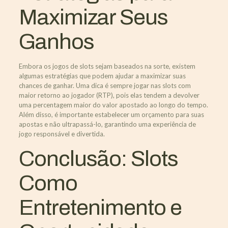
Maximizar Seus
Ganhos
Embora os jogos de slots sejam baseados na sorte, existem
algumas estratégias que podem ajudar a maximizar suas
chances de ganhar. Uma dica é sempre jogar nas slots com
maior retorno ao jogador (RTP), pois elas tendem a devolver
uma percentagem maior do valor apostado ao longo do tempo.
Além disso, é importante estabelecer um orçamento para suas
apostas e não ultrapassá-lo, garantindo uma experiência de
jogo responsável e divertida.
Conclusão: Slots
Como
Entretenimento e