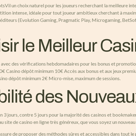
SlotsVil un choix naturel pour les joueurs recherchant la meilleure i
tition intense, idéale pour tout joueur ambitieux cherchant à maxim
s éditeurs (Evolution Gaming, Pragmatic Play, Microgaming, BetSoft
r le Meilleur Cas
ois, avec des vérifications hebdomadaires pour les bonus et prom
 10€ Casino dépôt minimum 10€ Accès aux bonus et aux jeux prem
 Casino dépôt minimum 2€ Micro-mise, maximum de sessions.
abilité des Nouvea
n 3 jours, contre 5 jours pour la majorité des casinos et bookmak
eau site de casino en ligne très généreux, que vous soyez un nouveau
s’assure de proposer des méthodes sûres et accessibles dans tout le