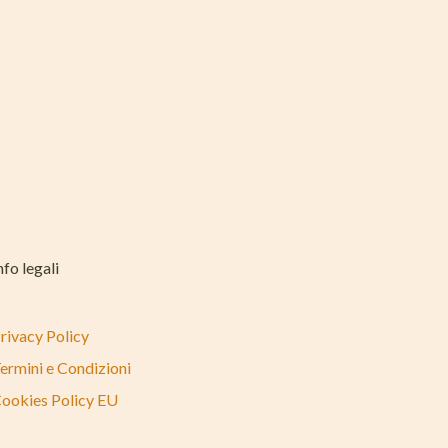
nfo legali
rivacy Policy
ermini e Condizioni
ookies Policy EU