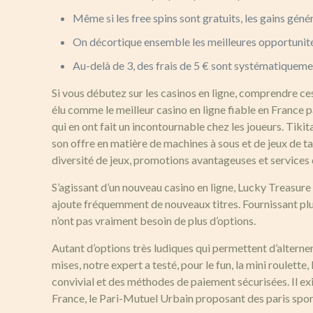
Même si les free spins sont gratuits, les gains géné
On décortique ensemble les meilleures opportunité
Au-delà de 3, des frais de 5 € sont systématiqueme
Si vous débutez sur les casinos en ligne, comprendre ces
élu comme le meilleur casino en ligne fiable en France p
qui en ont fait un incontournable chez les joueurs. Tikita
son offre en matière de machines à sous et de jeux de ta
diversité de jeux, promotions avantageuses et services 
S’agissant d’un nouveau casino en ligne, Lucky Treasure
ajoute fréquemment de nouveaux titres. Fournissant plus 
n’ont pas vraiment besoin de plus d’options.
Autant d’options très ludiques qui permettent d’alterne
mises, notre expert a testé, pour le fun, la mini roulette
convivial et des méthodes de paiement sécurisées. Il exi
France, le Pari-Mutuel Urbain proposant des paris sport