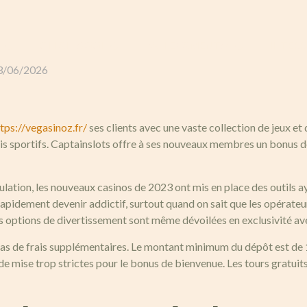
GLI ALLOGGI
L’ALLEVAMENTO
IL TER
3/06/2026
tps://vegasinoz.fr/
ses clients avec une vaste collection de jeux e
aris sportifs. Captainslots offre à ses nouveaux membres un bonus
tion, les nouveaux casinos de 2023 ont mis en place des outils ayan
rapidement devenir addictif, surtout quand on sait que les opérateu
lles options de divertissement sont même dévoilées en exclusivité a
 pas de frais supplémentaires. Le montant minimum du dépôt est de 1
e mise trop strictes pour le bonus de bienvenue. Les tours gratuits 