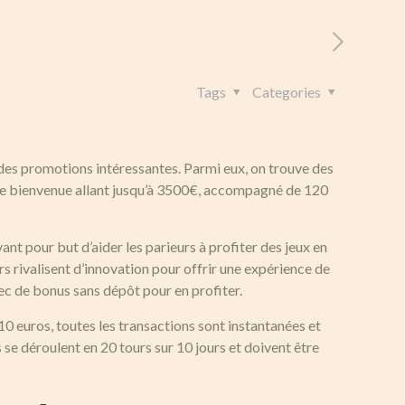
RITORIO
CONTATTI
+39 328 962 4982
Tags
Categories
t des promotions intéressantes. Parmi eux, on trouve des
 de bienvenue allant jusqu’à 3500€, accompagné de 120
t pour but d’aider les parieurs à profiter des jeux en
rs rivalisent d’innovation pour offrir une expérience de
vec de bonus sans dépôt pour en profiter.
0 euros, toutes les transactions sont instantanées et
se déroulent en 20 tours sur 10 jours et doivent être