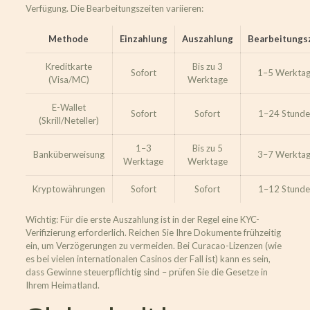
Verfügung. Die Bearbeitungszeiten variieren:
Methode
Einzahlung
Auszahlung
Bearbeitungs
Kreditkarte
Bis zu 3
Sofort
1–5 Werkta
(Visa/MC)
Werktage
E-Wallet
Sofort
Sofort
1–24 Stunde
(Skrill/Neteller)
1–3
Bis zu 5
Banküberweisung
3–7 Werkta
Werktage
Werktage
Kryptowährungen
Sofort
Sofort
1–12 Stunde
Wichtig: Für die erste Auszahlung ist in der Regel eine KYC-
Verifizierung erforderlich. Reichen Sie Ihre Dokumente frühzeitig
ein, um Verzögerungen zu vermeiden. Bei Curacao-Lizenzen (wie
es bei vielen internationalen Casinos der Fall ist) kann es sein,
dass Gewinne steuerpflichtig sind – prüfen Sie die Gesetze in
Ihrem Heimatland.