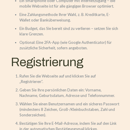
Ein Smartphone oder Computer mit Internetzugang – die
mobile Webseite ist für alle gängigen Browser optimiert.
Eine Zahlungsmethode Ihrer Wahl, z. B. Kreditkarte, E-
Wallet oder Banküberweisung.
Ein Budget, das Sie bereit sind zu verlieren – setzen Sie sich
klare Grenzen.
Optional: Eine 2FA-App (wie Google Authenticator) für
zusätzliche Sicherheit, sofern angeboten.
Registrierung
Rufen Sie die Webseite auf und klicken Sie auf
„Registrieren“.
Geben Sie Ihre persönlichen Daten ein: Vorname,
Nachname, Geburtsdatum, Adresse und Telefonnummer.
Wählen Sie einen Benutzernamen und ein sicheres Passwort
(mindestens 8 Zeichen, Groß-/Kleinbuchstaben, Zahl und
Sonderzeichen).
Bestätigen Sie Ihre E-Mail-Adresse, indem Sie auf den Link
in der automatischen Bestätigungsmail klicken.