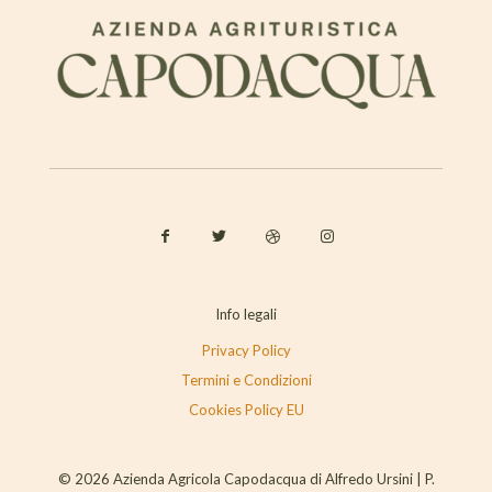
Info legali
Privacy Policy
Termini e Condizioni
Cookies Policy EU
© 2026 Azienda Agricola Capodacqua di Alfredo Ursini | P.