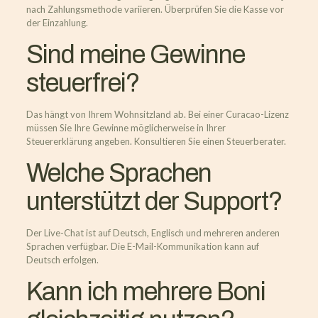
nach Zahlungsmethode variieren. Überprüfen Sie die Kasse vor
der Einzahlung.
Sind meine Gewinne
steuerfrei?
Das hängt von Ihrem Wohnsitzland ab. Bei einer Curacao-Lizenz
müssen Sie Ihre Gewinne möglicherweise in Ihrer
Steuererklärung angeben. Konsultieren Sie einen Steuerberater.
Welche Sprachen
unterstützt der Support?
Der Live-Chat ist auf Deutsch, Englisch und mehreren anderen
Sprachen verfügbar. Die E-Mail-Kommunikation kann auf
Deutsch erfolgen.
Kann ich mehrere Boni