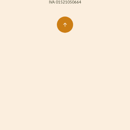
IVA 01521050664