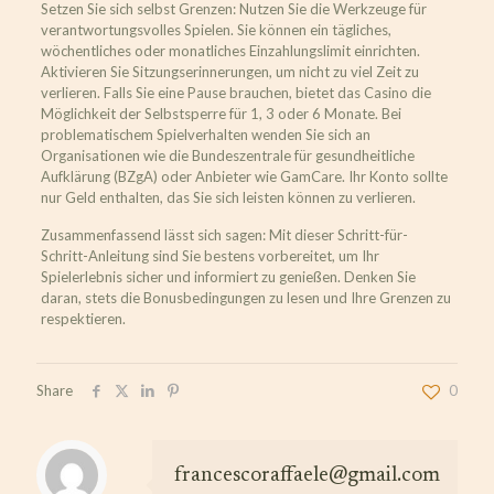
Setzen Sie sich selbst Grenzen: Nutzen Sie die Werkzeuge für
verantwortungsvolles Spielen. Sie können ein tägliches,
wöchentliches oder monatliches Einzahlungslimit einrichten.
Aktivieren Sie Sitzungserinnerungen, um nicht zu viel Zeit zu
verlieren. Falls Sie eine Pause brauchen, bietet das Casino die
Möglichkeit der Selbstsperre für 1, 3 oder 6 Monate. Bei
problematischem Spielverhalten wenden Sie sich an
Organisationen wie die Bundeszentrale für gesundheitliche
Aufklärung (BZgA) oder Anbieter wie GamCare. Ihr Konto sollte
nur Geld enthalten, das Sie sich leisten können zu verlieren.
Zusammenfassend lässt sich sagen: Mit dieser Schritt-für-
Schritt-Anleitung sind Sie bestens vorbereitet, um Ihr
Spielerlebnis sicher und informiert zu genießen. Denken Sie
daran, stets die Bonusbedingungen zu lesen und Ihre Grenzen zu
respektieren.
Share
0
francescoraffaele@gmail.com