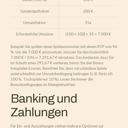
Gesamtguthaben
200 €
Umsatzfaktor
35x
Erforderliche Umsätze
(100 + 100) × 35 = 7.000 €
Beispiel: Sie spielen einen Spielautomaten mit einem RTP von 96
%. Um die 7.000 € umzusetzen, müssen Sie durchschnittlich
7.000 € / 0,96 ≈ 7.291,67 € einsetzen. Das bedeutet, dass Sie
im Schnitt etwa 291,67 € verlieren, bevor Sie den Bonus
freispielen können. Beachten Sie, dass verschiedene Spiele
unterschiedlich zur Umsatzbedingung beitragen (z. B. Slots oft
100 %, Tischspiele nur 10 %). Lesen Sie immer die
Bonusbedingungen im Kleingedruckten.
Banking und
Zahlungen
Für Ein- und Auszahlungen stehen mehrere Optionen zur