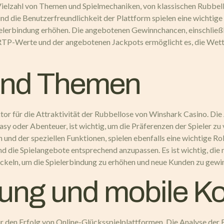
e Vielzahl von Themen und Spielmechaniken, von klassischen Rubbel
d die Benutzerfreundlichkeit der Plattform spielen eine wichtige 
ielerbindung erhöhen. Die angebotenen Gewinnchancen, einschließl
er RTP-Werte und der angebotenen Jackpots ermöglicht es, die We
und Themen
aktor für die Attraktivität der Rubbellose von Winshark Casino. D
 oder Abenteuer, ist wichtig, um die Präferenzen der Spieler zu v
nd der speziellen Funktionen, spielen ebenfalls eine wichtige Rol
nd die Spielangebote entsprechend anzupassen. Es ist wichtig, die
ckeln, um die Spielerbindung zu erhöhen und neue Kunden zu gewi
ung und mobile Kom
ür den Erfolg von Online-Glücksspielplattformen. Die Analyse der