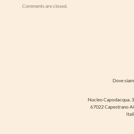
Comments are closed.
Dove sia
Nucleo Capodacqua, 
67022 Capestrano 
Ital