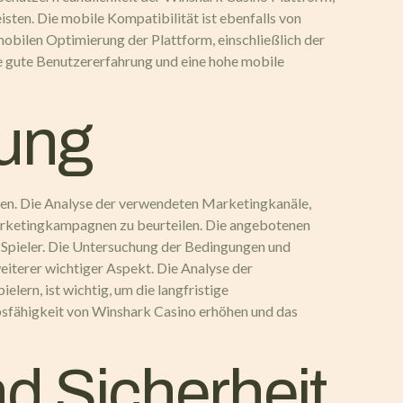
eisten. Die mobile Kompatibilität ist ebenfalls von
obilen Optimierung der Plattform, einschließlich der
e gute Benutzererfahrung und eine hohe mobile
ung
den. Die Analyse der verwendeten Marketingkanäle,
Marketingkampagnen zu beurteilen. Die angebotenen
 Spieler. Die Untersuchung der Bedingungen und
eiterer wichtiger Aspekt. Die Analyse der
ern, ist wichtig, um die langfristige
sfähigkeit von Winshark Casino erhöhen und das
d Sicherheit