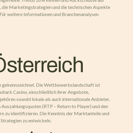
g, die Marketingstrategien und die technischen Aspekte
. Für weitere Informationen und Branchenanalysen
sterreich
en gekennzeichnet. Die Wettbewerbslandschaft ist
nshark Casino, einschließlich ihrer Angebote,
ehören sowohl lokale als auch internationale Anbieter,
n Auszahlungsquoten (RTP – Return to Player) und den
zu identifizieren. Die Kenntnis der Marktanteile und
Strategien zu entwickeln.