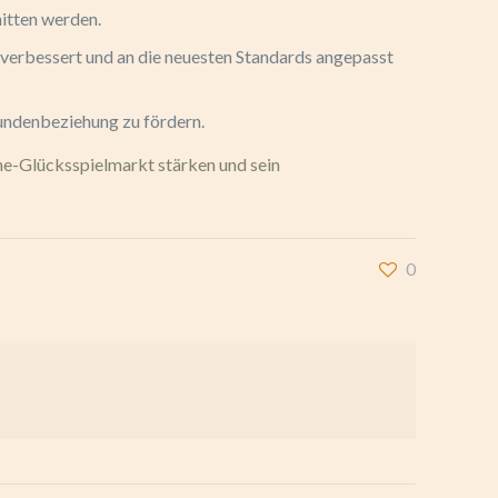
nitten werden.
 verbessert und an die neuesten Standards angepasst
undenbeziehung zu fördern.
e-Glücksspielmarkt stärken und sein
0