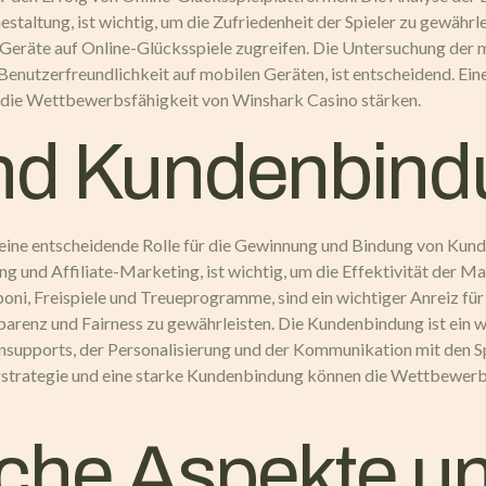
estaltung, ist wichtig, um die Zufriedenheit der Spieler zu gewährl
eräte auf Online-Glücksspiele zugreifen. Die Untersuchung der m
enutzerfreundlichkeit auf mobilen Geräten, ist entscheidend. Ein
 die Wettbewerbsfähigkeit von Winshark Casino stärken.
und Kundenbind
eine entscheidende Rolle für die Gewinnung und Bindung von Kun
g und Affiliate-Marketing, ist wichtig, um die Effektivität der 
ni, Freispiele und Treueprogramme, sind ein wichtiger Anreiz für
parenz und Fairness zu gewährleisten. Die Kundenbindung ist ein w
ports, der Personalisierung und der Kommunikation mit den Spiel
gstrategie und eine starke Kundenbindung können die Wettbewerb
che Aspekte un