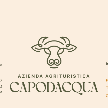
I
mo
P
37
AQ
T
ia
C