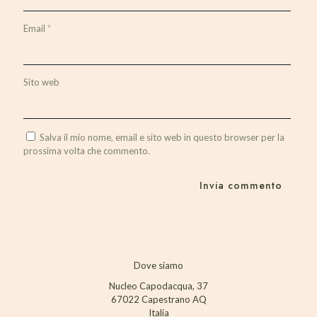
Email
*
Sito web
Salva il mio nome, email e sito web in questo browser per la
prossima volta che commento.
Dove siamo
Nucleo Capodacqua, 37
67022 Capestrano AQ
Italia