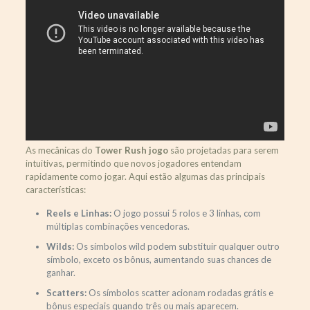
As mecânicas do
Tower Rush jogo
são projetadas para serem
intuitivas, permitindo que novos jogadores entendam
rapidamente como jogar. Aqui estão algumas das principais
características:
Reels e Linhas:
O jogo possui 5 rolos e 3 linhas, com
múltiplas combinações vencedoras.
Wilds:
Os símbolos wild podem substituir qualquer outro
símbolo, exceto os bônus, aumentando suas chances de
ganhar.
Scatters:
Os símbolos scatter acionam rodadas grátis e
bônus especiais quando três ou mais aparecem.