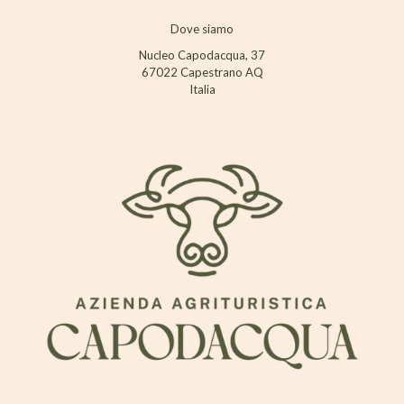
Dove siamo
Nucleo Capodacqua, 37
67022 Capestrano AQ
Italia