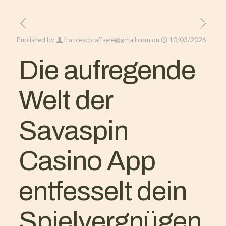
Published by
francescoraffaele@gmail.com
on
10/03/2026
Die aufregende
Welt der
Savaspin
Casino App
entfesselt dein
Spielvergnügen