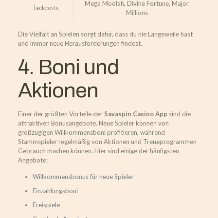
Mega Moolah, Divine Fortune, Major
Jackpots
Millions
Die Vielfalt an Spielen sorgt dafür, dass du nie Langeweile hast
und immer neue Herausforderungen findest.
4. Boni und
Aktionen
Einer der größten Vorteile der
Savaspin Casino App
sind die
attraktiven Bonusangebote. Neue Spieler können von
großzügigen Willkommensboni profitieren, während
Stammspieler regelmäßig von Aktionen und Treueprogrammen
Gebrauch machen können. Hier sind einige der häufigsten
Angebote:
Willkommensbonus für neue Spieler
Einzahlungsboni
Freispiele