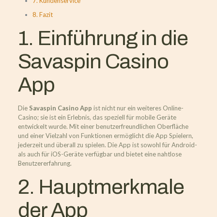
7. Kundenservice
8. Fazit
1. Einführung in die
Savaspin Casino
App
Die
Savaspin Casino App
ist nicht nur ein weiteres Online-
Casino; sie ist ein Erlebnis, das speziell für mobile Geräte
entwickelt wurde. Mit einer benutzerfreundlichen Oberfläche
und einer Vielzahl von Funktionen ermöglicht die App Spielern,
jederzeit und überall zu spielen. Die App ist sowohl für Android-
als auch für iOS-Geräte verfügbar und bietet eine nahtlose
Benutzererfahrung.
2. Hauptmerkmale
der App