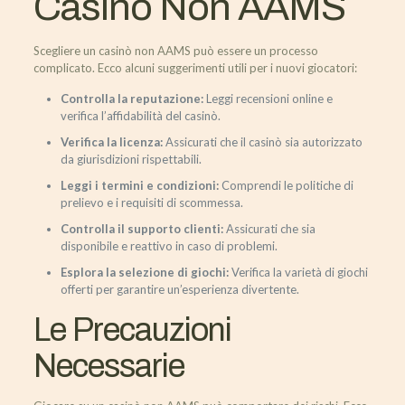
Casinò Non AAMS
Scegliere un casinò non AAMS può essere un processo
complicato. Ecco alcuni suggerimenti utili per i nuovi giocatori:
Controlla la reputazione:
Leggi recensioni online e
verifica l’affidabilità del casinò.
Verifica la licenza:
Assicurati che il casinò sia autorizzato
da giurisdizioni rispettabili.
Leggi i termini e condizioni:
Comprendi le politiche di
prelievo e i requisiti di scommessa.
Controlla il supporto clienti:
Assicurati che sia
disponibile e reattivo in caso di problemi.
Esplora la selezione di giochi:
Verifica la varietà di giochi
offerti per garantire un’esperienza divertente.
Le Precauzioni
Necessarie