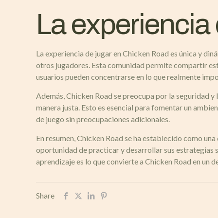
La experiencia
La experiencia de jugar en Chicken Road es única y din
otros jugadores. Esta comunidad permite compartir estra
usuarios pueden concentrarse en lo que realmente impor
Además, Chicken Road se preocupa por la seguridad y la
manera justa. Esto es esencial para fomentar un ambient
de juego sin preocupaciones adicionales.
En resumen, Chicken Road se ha establecido como una de
oportunidad de practicar y desarrollar sus estrategias s
aprendizaje es lo que convierte a Chicken Road en un d
Share