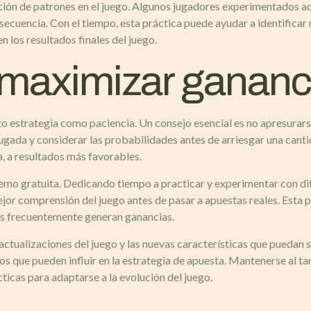
ión de patrones en el juego. Algunos jugadores experimentados aco
secuencia. Con el tiempo, esta práctica puede ayudar a identifica
n los resultados finales del juego.
 maximizar gananc
 estrategia como paciencia. Un consejo esencial es no apresurarse 
gada y considerar las probabilidades antes de arriesgar una cantid
a, a resultados más favorables.
mo gratuita. Dedicando tiempo a practicar y experimentar con dife
jor comprensión del juego antes de pasar a apuestas reales. Esta p
ás frecuentemente generan ganancias.
actualizaciones del juego y las nuevas características que puedan 
os que pueden influir en la estrategia de apuesta. Mantenerse al 
ticas para adaptarse a la evolución del juego.