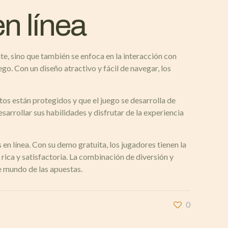
n línea
e, sino que también se enfoca en la interacción con
o. Con un diseño atractivo y fácil de navegar, los
os están protegidos y que el juego se desarrolla de
arrollar sus habilidades y disfrutar de la experiencia
n línea. Con su demo gratuita, los jugadores tienen la
 rica y satisfactoria. La combinación de diversión y
e mundo de las apuestas.
0