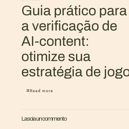
Guia prático para
a verificação de
AI-content:
otimize sua
estratégia de jog
Read more
Lascia un commento