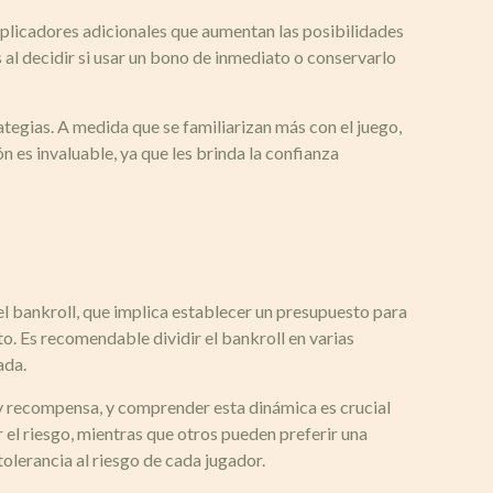
plicadores adicionales que aumentan las posibilidades
 al decidir si usar un bono de inmediato o conservarlo
ategias. A medida que se familiarizan más con el juego,
 es invaluable, ya que les brinda la confianza
el bankroll, que implica establecer un presupuesto para
sto. Es recomendable dividir el bankroll en varias
ada.
 y recompensa, y comprender esta dinámica es crucial
el riesgo, mientras que otros pueden preferir una
olerancia al riesgo de cada jugador.