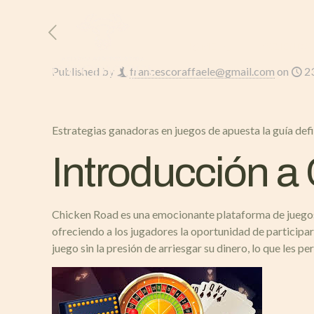
HOME
L’AZIENDA
Published by
francescoraffaele@gmail.com
on
2
Estrategias ganadoras en juegos de apuesta la guía def
Introducción a
Chicken Road es una emocionante plataforma de juegos 
ofreciendo a los jugadores la oportunidad de participar
juego sin la presión de arriesgar su dinero, lo que les p