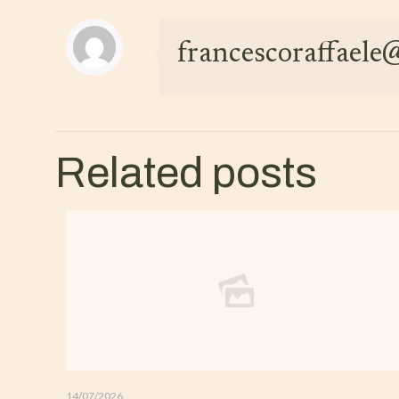
francescoraffael
Related posts
14/07/2026