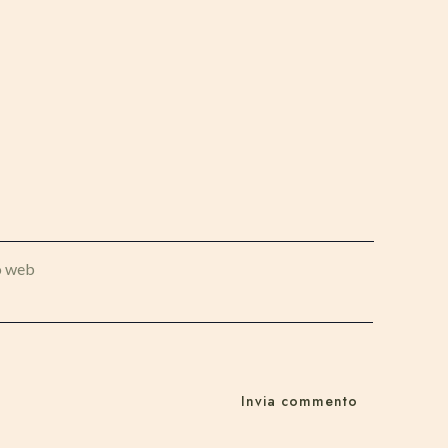
o web