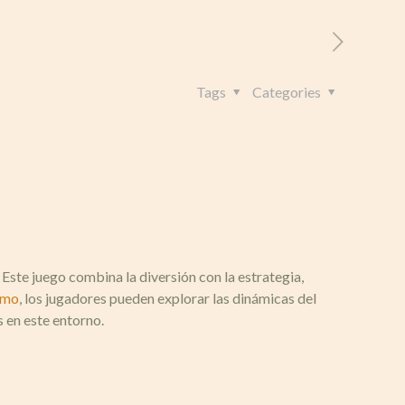
RITORIO
CONTATTI
+39 328 962 4982
Tags
Categories
ste juego combina la diversión con la estrategia,
emo
, los jugadores pueden explorar las dinámicas del
s en este entorno.