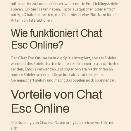
miteinander zu kommunizieren, während sie ihre Lieblingsspiele
spielen. Ob Sie Fragen haben, Tipps austauschen oder einfach
nur Spaß haben möchten, der Chat bietet eine Plattform für alle
Arten von Interaktionen.
Wie funktioniert Chat
Esc Online?
Der
Chat Esc Online
ist in die Spiele integriert, sodass Spieler
während des Spiels chatten können. Sie können Textnachrichten
senden, Emojis verwenden und sogar private Nachrichten an
andere Spieler schicken. Diese Interaktivität fördert ein
Gemeinschaftsgefühl und macht das Spielen noch spannender.
Vorteile von Chat
Esc Online
Die Nutzung von
Chat Esc Online
bringt zahlreiche Vorteile mit
sich: