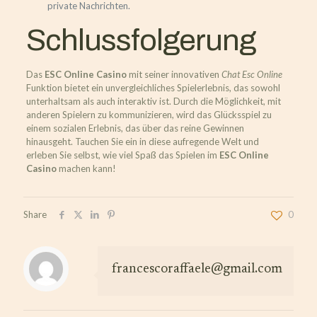
private Nachrichten.
Schlussfolgerung
Das
ESC Online Casino
mit seiner innovativen
Chat Esc Online
Funktion bietet ein unvergleichliches Spielerlebnis, das sowohl
unterhaltsam als auch interaktiv ist. Durch die Möglichkeit, mit
anderen Spielern zu kommunizieren, wird das Glücksspiel zu
einem sozialen Erlebnis, das über das reine Gewinnen
hinausgeht. Tauchen Sie ein in diese aufregende Welt und
erleben Sie selbst, wie viel Spaß das Spielen im
ESC Online
Casino
machen kann!
Share
0
francescoraffaele@gmail.com