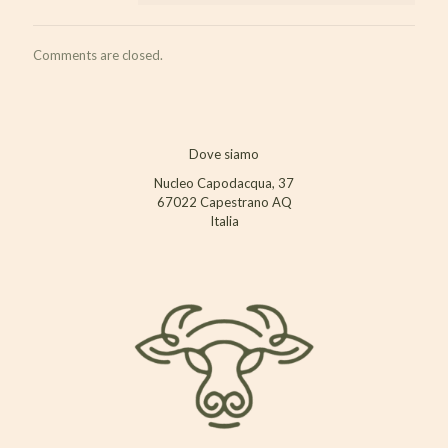
Comments are closed.
Dove siamo
Nucleo Capodacqua, 37
67022 Capestrano AQ
Italia