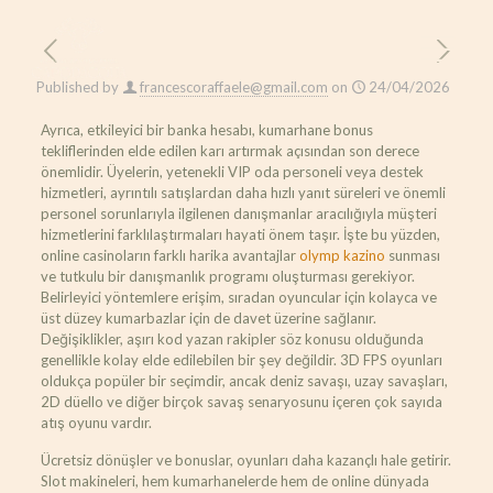
Published by
francescoraffaele@gmail.com
on
24/04/2026
Ayrıca, etkileyici bir banka hesabı, kumarhane bonus
tekliflerinden elde edilen karı artırmak açısından son derece
önemlidir. Üyelerin, yetenekli VIP oda personeli veya destek
hizmetleri, ayrıntılı satışlardan daha hızlı yanıt süreleri ve önemli
personel sorunlarıyla ilgilenen danışmanlar aracılığıyla müşteri
hizmetlerini farklılaştırmaları hayati önem taşır. İşte bu yüzden,
online casinoların farklı harika avantajlar
olymp kazino
sunması
ve tutkulu bir danışmanlık programı oluşturması gerekiyor.
Belirleyici yöntemlere erişim, sıradan oyuncular için kolayca ve
üst düzey kumarbazlar için de davet üzerine sağlanır.
Değişiklikler, aşırı kod yazan rakipler söz konusu olduğunda
genellikle kolay elde edilebilen bir şey değildir. 3D FPS oyunları
oldukça popüler bir seçimdir, ancak deniz savaşı, uzay savaşları,
2D düello ve diğer birçok savaş senaryosunu içeren çok sayıda
atış oyunu vardır.
Ücretsiz dönüşler ve bonuslar, oyunları daha kazançlı hale getirir.
Slot makineleri, hem kumarhanelerde hem de online dünyada