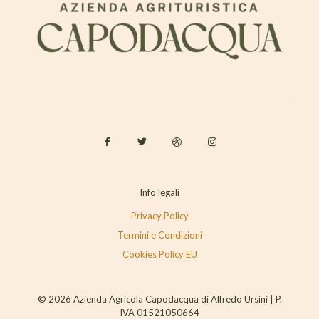
Info legali
Privacy Policy
Termini e Condizioni
Cookies Policy EU
© 2026 Azienda Agricola Capodacqua di Alfredo Ursini | P.
IVA 01521050664