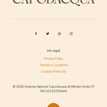
Info legali
Privacy Policy
Termini e Condizioni
Cookies Policy EU
© 2026 Azienda Agricola Capodacqua di Alfredo Ursini | P.
IVA 01521050664