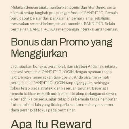
Mulailah dengan bijak, manfaatkan bonus dan fitur demo, serta
nikmati setiap langkah petualangan Anda di BANDIT4D. Pemain
baru dapat belajar dari pengalaman pemain lama, sekaligus
merasakan sensasi kekompakan komunitas BANDIT4D. Selain
permainan, BANDIT4D juga membangun interaksi antar pemain.
Bonus dan Promo yang
Menggiurkan
Jadi, siapkan koneksi, perangkat, dan strategi Anda, lalu nikmati
sensasi bermain di BANDIT4D LOGIN dengan nyaman tanpa
lag! Dengan menerapkan tips-tips ini, Anda bisa menikmati
permainan di BANDIT4D LOGIN tanpa gangguan, sehingga
fokus tetap pada strategi dan keseruan taruhan. Beberapa
pemain bahkan memilih untuk memiliki akun cadangan di server
alternatif jika tersedia, agar tetap bisa bermain tanpa hambatan.
Tutup aplikasi lain yang tidak perlu saat bermain agar sumber
daya perangkat fokus pada permainan.
Apa Itu Reward