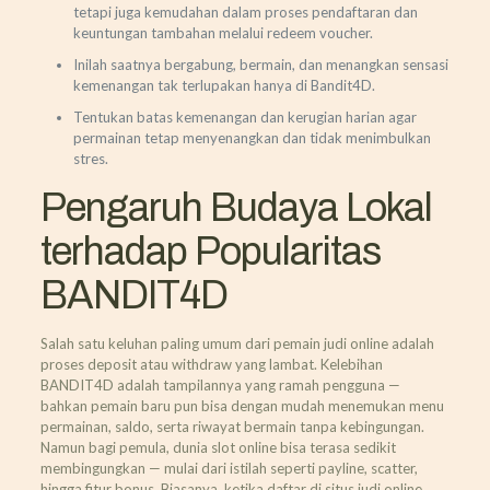
tetapi juga kemudahan dalam proses pendaftaran dan
keuntungan tambahan melalui redeem voucher.
Inilah saatnya bergabung, bermain, dan menangkan sensasi
kemenangan tak terlupakan hanya di Bandit4D.
Tentukan batas kemenangan dan kerugian harian agar
permainan tetap menyenangkan dan tidak menimbulkan
stres.
Pengaruh Budaya Lokal
terhadap Popularitas
BANDIT4D
Salah satu keluhan paling umum dari pemain judi online adalah
proses deposit atau withdraw yang lambat. Kelebihan
BANDIT4D adalah tampilannya yang ramah pengguna —
bahkan pemain baru pun bisa dengan mudah menemukan menu
permainan, saldo, serta riwayat bermain tanpa kebingungan.
Namun bagi pemula, dunia slot online bisa terasa sedikit
membingungkan — mulai dari istilah seperti payline, scatter,
hingga fitur bonus. Biasanya, ketika daftar di situs judi online,