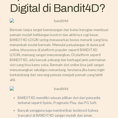
Digital di Bandit4D?
Bermain tanpa target kemenangan dan batas kerugian membuat
pemain mudah kehilangan kontrol dan akhirnya rugi besar.
BANDIT4D LOGIN sering menawarkan bonus menarik yang bisa
menambah modal bermain. Memulai petualangan di dunia judi
online, khususnya di platform populer seperti BANDIT4D
LOGIN, memang sangat menyenangkan. Di platform seperti
BANDIT4D, ada banyak peluang dan berbagai jenis permainan
slot yang bisa kamu coba. Bermain slot online bisa jadi sangat
menyenangkan sekaligus menantang, terutama jika kamu ingin
berkembang dari seorang pemula menjadi pemain yang lebih
ahli.
BANDIT4D memiliki ratusan pilihan slot dari penyedia
terkenal seperti Spinix, Pragmatic Play, dan PG Soft.
Banyak pengguna juga memberikan testimoni bahwa
transaksi di BANDIT4D sangat mudah dan aman.