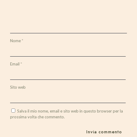
Nome
*
Email
*
Sito web
Salva il mio nome, email e sito web in questo browser per la
prossima volta che commento.