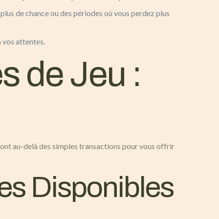
lus de chance ou des périodes où vous perdez plus
 vos attentes.
s de Jeu :
 vont au-delà des simples transactions pour vous offrir
ues Disponibles