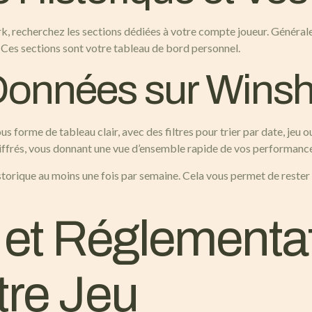
rk, recherchez les sections dédiées à votre compte joueur. Géné
. Ces sections sont votre tableau de bord personnel.
s Données sur Wins
s forme de tableau clair, avec des filtres pour trier par date, jeu o
ffrés, vous donnant une vue d’ensemble rapide de vos performanc
torique au moins une fois par semaine. Cela vous permet de rester a
et Réglementat
tre Jeu