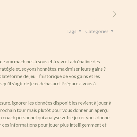
RITORIO
CONTATTI
+39 328 962 4982
Tags
Categories
ce aux machines à sous et à vivre l’adrénaline des
tratégie et, soyons honnêtes, maximiser leurs gains ?
lateforme de jeu : l’historique de vos gains et les
qu’il s’agit de jeux de hasard. Préparez-vous à
sure, ignorer les données disponibles revient à jouer à
u prochain tour, mais plutôt pour vous donner un aperçu
n coach personnel qui analyse votre jeu et vous donne
r ces informations pour jouer plus intelligemment et,