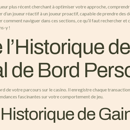
eur plus récent cherchant à optimiser votre approche, comprendre et
er d’un joueur réactif à un joueur proactif, capable de prendre des
rer comment naviguer dans ces sections, ce qu’il faut rechercher et
ns-y !
’Historique de
al de Bord Pers
bord de votre parcours sur le casino. Il enregistre chaque transactio
 tendances fascinantes sur votre comportement de jeu.
’Historique de Gai