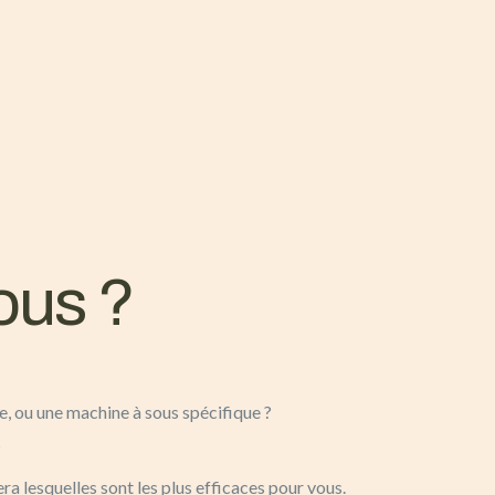
ous ?
te, ou une machine à sous spécifique ?
?
ra lesquelles sont les plus efficaces pour vous.