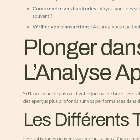
Comprendre vos habitudes :
Voyez-vous des sch
souvent ?
Vérifier vos transactions :
Assurez-vous que toute
Plonger dans
L’Analyse A
Si l’historique de gains est votre journal de bord, les s
des aperçus plus profonds sur vos performances dans de
Les Différents 
Les statistiques peuvent varier d’un casino à l’autre, m