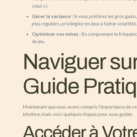
celui-ci.
Gérer la variance :
Si vous préférez les gros gains,
plus réguliers, privilégiez les jeux à faible volatilité.
Optimiser vos mises :
En comprenant la fréquence 
de jeu.
Naviguer sur
Guide Prati
Maintenant que nous avons compris l’importance de ces 
intuitive, mais voici quelques étapes pour vous guider.
Accéder à Votre