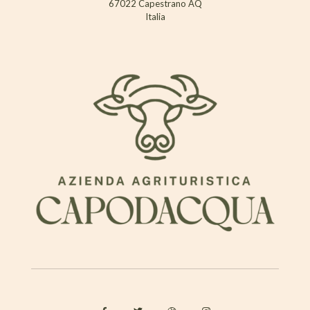
67022 Capestrano AQ
Italia