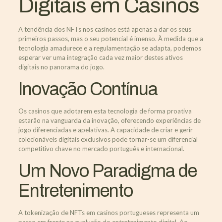
Digitais em Casinos
A tendência dos NFTs nos casinos está apenas a dar os seus
primeiros passos, mas o seu potencial é imenso. À medida que a
tecnologia amadurece e a regulamentação se adapta, podemos
esperar ver uma integração cada vez maior destes ativos
digitais no panorama do jogo.
Inovação Contínua
Os casinos que adotarem esta tecnologia de forma proativa
estarão na vanguarda da inovação, oferecendo experiências de
jogo diferenciadas e apelativas. A capacidade de criar e gerir
colecionáveis digitais exclusivos pode tornar-se um diferencial
competitivo chave no mercado português e internacional.
Um Novo Paradigma de
Entretenimento
A tokenização de NFTs em casinos portugueses representa um