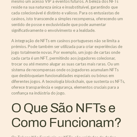
mesmo um acesso VIP a eventos futuros. A beleza dos NFTs
reside na sua natureza única e insubstituível, garantindo que
cada colecionável é distinto e valioso. Para os entusiastas de
casinos, isto transcende a simples recompensa, oferecendo um
sentido de posse e exclusividade que pode aumentar
significativamente o envolvimento e a lealdade.
A integração de NFTs em casinos portugueses não se limita a
prémios. Pode também ser utilizada para criar experiências de
jogo totalmente novas. Por exemplo, um jogo de cartas onde
cada carta é um NFT, permitindo aos jogadores colecionar,
trocar ou até mesmo alugar as suas cartas mais raras. Ou um
sistema de recompensas onde os jogadores acumulam NFTs
que desbloqueiam funcionalidades especiais ou bónus em
diferentes jogos. A tecnologia blockchain, que sustenta os NFTs,
oferece transparência e segurança, elementos cruciais para a
confiança na indústria do jogo.
O Que São NFTs e
Como Funcionam?