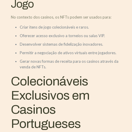
Jogo
No contexto dos casinos, os NFTs podem ser usados para:
Criar itens de jogo colecionáveis e raros.
Oferecer acesso exclusivo a torneios ou salas VIP.
Desenvolver sistemas de fidelização inovadores.
Permitir a negociação de ativos virtuais entre jogadores.
Gerar novas formas de receita para os casinos através da
venda de NFTs.
Colecionáveis
Exclusivos em
Casinos
Portugueses