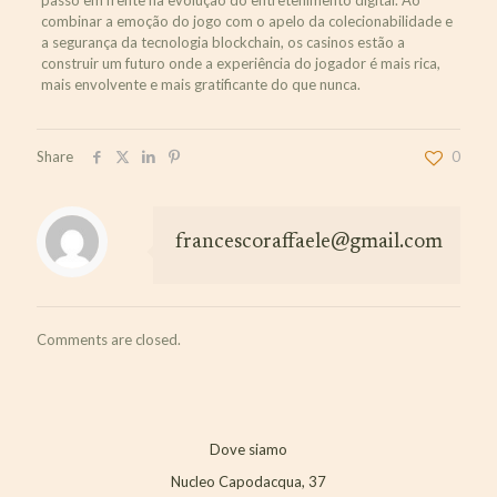
passo em frente na evolução do entretenimento digital. Ao
combinar a emoção do jogo com o apelo da colecionabilidade e
a segurança da tecnologia blockchain, os casinos estão a
construir um futuro onde a experiência do jogador é mais rica,
mais envolvente e mais gratificante do que nunca.
Share
0
francescoraffaele@gmail.com
Comments are closed.
Dove siamo
Nucleo Capodacqua, 37