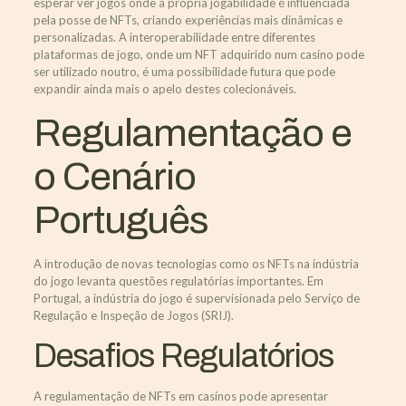
esperar ver jogos onde a própria jogabilidade é influenciada
pela posse de NFTs, criando experiências mais dinâmicas e
personalizadas. A interoperabilidade entre diferentes
plataformas de jogo, onde um NFT adquirido num casino pode
ser utilizado noutro, é uma possibilidade futura que pode
expandir ainda mais o apelo destes colecionáveis.
Regulamentação e
o Cenário
Português
A introdução de novas tecnologias como os NFTs na indústria
do jogo levanta questões regulatórias importantes. Em
Portugal, a indústria do jogo é supervisionada pelo Serviço de
Regulação e Inspeção de Jogos (SRIJ).
Desafios Regulatórios
A regulamentação de NFTs em casinos pode apresentar