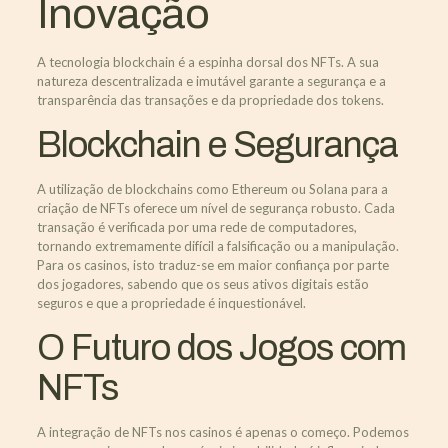
Inovação
A tecnologia blockchain é a espinha dorsal dos NFTs. A sua
natureza descentralizada e imutável garante a segurança e a
transparência das transações e da propriedade dos tokens.
Blockchain e Segurança
A utilização de blockchains como Ethereum ou Solana para a
criação de NFTs oferece um nível de segurança robusto. Cada
transação é verificada por uma rede de computadores,
tornando extremamente difícil a falsificação ou a manipulação.
Para os casinos, isto traduz-se em maior confiança por parte
dos jogadores, sabendo que os seus ativos digitais estão
seguros e que a propriedade é inquestionável.
O Futuro dos Jogos com
NFTs
A integração de NFTs nos casinos é apenas o começo. Podemos