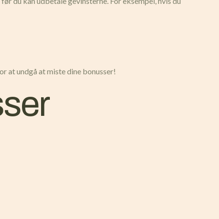
før du kan udbetale gevinsterne. For eksempel, hvis du
or at undgå at miste dine bonusser!
sser