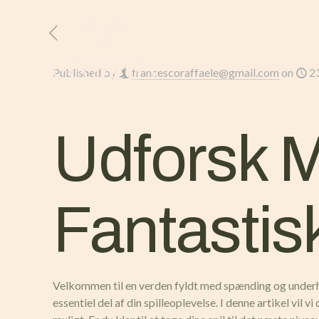
HOME
L’AZIENDA
Published by
francescoraffaele@gmail.com
on
2
Udforsk M
Fantastis
Velkommen til en verden fyldt med spænding og underh
essentiel del af din spilleoplevelse. I denne artikel vi