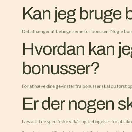
Kan jeg bruge b
Det afhænger af betingelserne for bonusen. Nogle bonu
Hvordan kan je
bonusser?
For at hæve dine gevinster fra bonusser skal du først 
Er der nogen sk
Læs altid de specifikke vilkår og betingelser for at sik