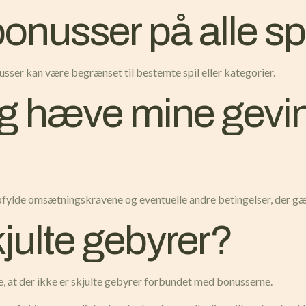
onusser på alle sp
sser kan være begrænset til bestemte spil eller kategorier.
g hæve mine gevins
opfylde omsætningskravene og eventuelle andre betingelser, der gæ
julte gebyrer?
re, at der ikke er skjulte gebyrer forbundet med bonusserne.