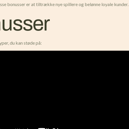
se bonusser er at tiltrække nye spillere og belønne loyale kunder.
nusser
yper, du kan støde på: