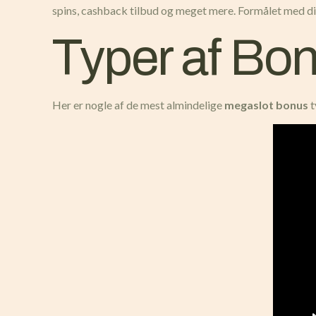
spins, cashback tilbud og meget mere. Formålet med dis
Typer af Bo
Her er nogle af de mest almindelige
megaslot bonus
t