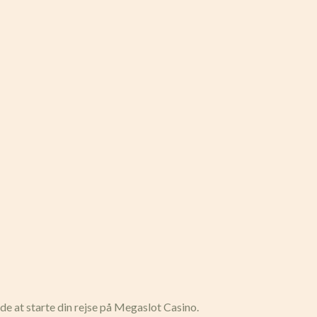
åde at starte din rejse på Megaslot Casino.