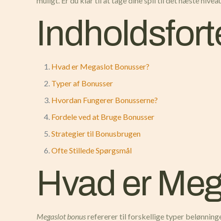
muligt. Er du klar til at tage dine spil til det næste ni
Indholdsfor
Hvad er Megaslot Bonusser?
Typer af Bonusser
Hvordan Fungerer Bonusserne?
Fordele ved at Bruge Bonusser
Strategier til Bonusbrugen
Ofte Stillede Spørgsmål
Hvad er Meg
Megaslot bonus
refererer til forskellige typer belønning