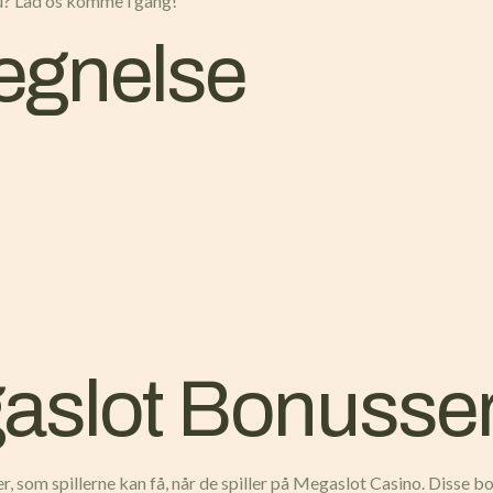
veau? Lad os komme i gang!
tegnelse
aslot Bonusse
er, som spillerne kan få, når de spiller på Megaslot Casino. Disse b