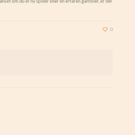
nset om du er ny spiller eller en erfaren gambler, er der
0