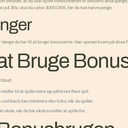
 betyder, at du skal spille bonusbeløbet et bestemt antal gange, 
på 30x, skal du satse 3000 DKK, før du kan hæve penge.
nger
r længe du har til at bruge bonusserne. Vær opmærksom på disse f
 at Bruge Bonu
tilbud:
midler til at spille mere og udforske flere spil.
m
cashback kan minimere din risiko, når du spiller.
t vinde, når du har ekstra midler at spille for.