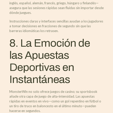
inglés, español, alemán, francés, griego, húngaro y finlandés—
asegura que las sesiones rápidas sean fluidas sin importar desde
dónde juegues.
Instrucciones claras y interfaces sencillas ayudan a los jugadores
a tomar decisiones en fracciones de segundo sin que las
barreras idiomáticas los retrasen.
8. La Emoción de
las Apuestas
Deportivas en
Instantáneas
MonsterWin no solo ofrece juegos de casino; su sportsbook
añade otra capa de juego de alta‑intensidad. Las apuestas
rápidas en eventos en vivo—como un gol repentino en fútbol o
un tiro de truco en baloncesto en el último minuto—pueden
hacerse en segundos.