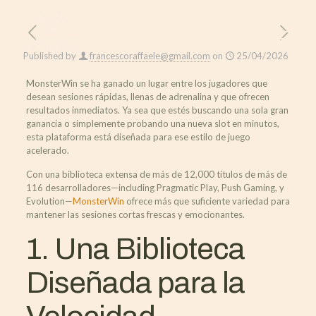
Published by
francescoraffaele@gmail.com
on
25/04/2026
MonsterWin se ha ganado un lugar entre los jugadores que
desean sesiones rápidas, llenas de adrenalina y que ofrecen
resultados inmediatos. Ya sea que estés buscando una sola gran
ganancia o simplemente probando una nueva slot en minutos,
esta plataforma está diseñada para ese estilo de juego
acelerado.
Con una biblioteca extensa de más de 12,000 títulos de más de
116 desarrolladores—including Pragmatic Play, Push Gaming, y
Evolution—
MonsterWin
ofrece más que suficiente variedad para
mantener las sesiones cortas frescas y emocionantes.
1. Una Biblioteca
Diseñada para la