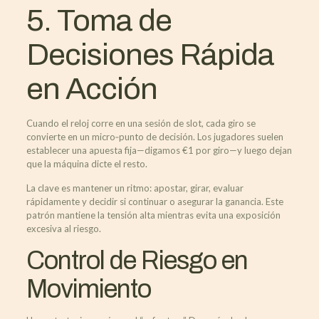
5. Toma de
Decisiones Rápida
en Acción
Cuando el reloj corre en una sesión de slot, cada giro se
convierte en un micro‑punto de decisión. Los jugadores suelen
establecer una apuesta fija—digamos €1 por giro—y luego dejan
que la máquina dicte el resto.
La clave es mantener un ritmo: apostar, girar, evaluar
rápidamente y decidir si continuar o asegurar la ganancia. Este
patrón mantiene la tensión alta mientras evita una exposición
excesiva al riesgo.
Control de Riesgo en
Movimiento