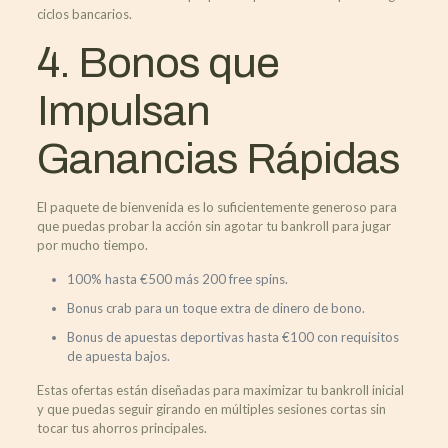
ciclos bancarios.
4. Bonos que
Impulsan
Ganancias Rápidas
El paquete de bienvenida es lo suficientemente generoso para
que puedas probar la acción sin agotar tu bankroll para jugar
por mucho tiempo.
100% hasta €500 más 200 free spins.
Bonus crab para un toque extra de dinero de bono.
Bonus de apuestas deportivas hasta €100 con requisitos
de apuesta bajos.
Estas ofertas están diseñadas para maximizar tu bankroll inicial
y que puedas seguir girando en múltiples sesiones cortas sin
tocar tus ahorros principales.