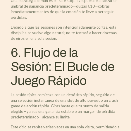
Una estrategia común es el “safe stop.” Después de alcanzar un
umbral de ganancia predeterminado—quizás €10—cobras
inmediatamente antes de que la emoción te lleve a perseguir
pérdidas.
Debido a que las sesiones son intencionadamente cortas, esta
disciplina se vuelve algo natural; no te tentará a hacer docenas
de giros en una sola sesión.
6. Flujo de la
Sesión: El Bucle de
Juego Rápido
La sesión típica comienza con un depósito rápido, seguido de
una selección instantánea de una slot de alto payout o un crash
game de acción rápida. Giras hasta que tu punto de salida
elegido—ya sea una ganancia estable o un margen de pérdida
predeterminado—alcance su límite.
Este ciclo se repite varias veces en una sola visita, permitiendo a