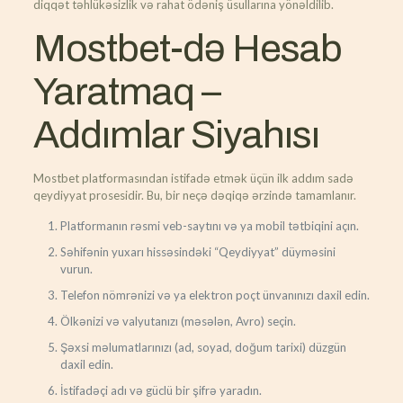
diqqət təhlükəsizlik və rahat ödəniş üsullarına yönəldilib.
Mostbet-də Hesab
Yaratmaq –
Addımlar Siyahısı
Mostbet platformasından istifadə etmək üçün ilk addım sadə
qeydiyyat prosesidir. Bu, bir neçə dəqiqə ərzində tamamlanır.
Platformanın rəsmi veb-saytını və ya mobil tətbiqini açın.
Səhifənin yuxarı hissəsindəki “Qeydiyyat” düyməsini
vurun.
Telefon nömrənizi və ya elektron poçt ünvanınızı daxil edin.
Ölkənizi və valyutanızı (məsələn, Avro) seçin.
Şəxsi məlumatlarınızı (ad, soyad, doğum tarixi) düzgün
daxil edin.
İstifadəçi adı və güclü bir şifrə yaradın.