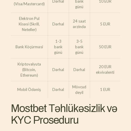
Dərhal
bank
10 EUR
(Visa/Mastercard)
günü
Elektron Pul
24 saat
Kisəsi (Skrill,
Dərhal
5 EUR
ərzində
Neteller)
1-3
3-5
Bank Köçürməsi
bank
bank
50 EUR
günü
günü
Kriptovalyuta
20 EUR
(Bitcoin,
Dərhal
Dərhal
ekvivalenti
Ethereum)
Mövcud
Mobil Ödəniş
Dərhal
1 EUR
deyil
Mostbet Təhlükəsizlik və
KYC Proseduru