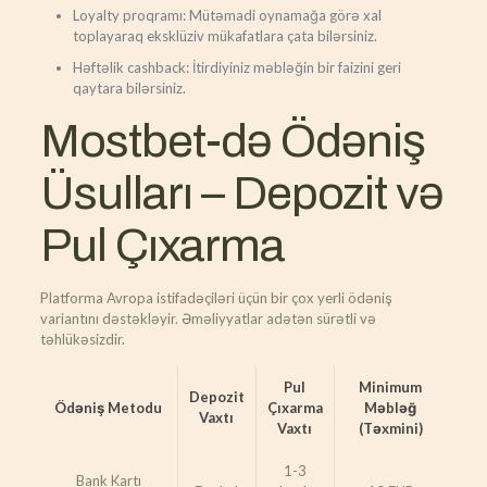
Loyalty proqramı: Mütəmadi oynamağa görə xal
toplayaraq eksklüziv mükafatlara çata bilərsiniz.
Həftəlik cashback: İtirdiyiniz məbləğin bir faizini geri
qaytara bilərsiniz.
Mostbet-də Ödəniş
Üsulları – Depozit və
Pul Çıxarma
Platforma Avropa istifadəçiləri üçün bir çox yerli ödəniş
variantını dəstəkləyir. Əməliyyatlar adətən sürətli və
təhlükəsizdir.
Pul
Minimum
Depozit
Ödəniş Metodu
Çıxarma
Məbləğ
Vaxtı
Vaxtı
(Təxmini)
1-3
Bank Kartı