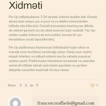
Xidməti
Pin-Up istifadəçilərinə 7/24 dəstək xidməti təqdim edir. Kömək
almaq üçün onlayn çat, e-poçt və ya telefon nömrəsindən
istifadə edə bilərsiniz. Dəstək komandası Azərbaycan dilində
də xidmət göstərir, bu da rahat ünsiyyət üçün vacibdir. Tez-tez
verilən suallar bölməsi də mövcuddur, burada bir çox
məsələlərə cavab tapa bilərsiniz.
Pin-Up platforması Azərbaycan istifadəçiləri üçün rahat və
maraqlı oyun təcrübəsi yaratmağa çalışır. Geniş oyun seçimi,
müasir interfeys və etibarlı xidmət onu bu sahədə populyar
seçimə çevirir. Platformanın imkanlarını öyrənmək və onlardən
səmərəli istifadə etmək üçün bütün qaydaları və şərtləri
diqqətlə nəzərdən keçirmək tövsiyə olunur.
Share
0
francescoraffaele@gmail.com