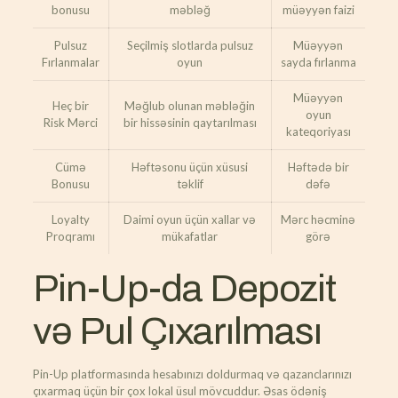
bonusu
məbləğ
müəyyən faizi
Pulsuz
Seçilmiş slotlarda pulsuz
Müəyyən
Fırlanmalar
oyun
sayda fırlanma
Müəyyən
Heç bir
Məğlub olunan məbləğin
oyun
Risk Mərci
bir hissəsinin qaytarılması
kateqoriyası
Cümə
Həftəsonu üçün xüsusi
Həftədə bir
Bonusu
təklif
dəfə
Loyalty
Daimi oyun üçün xallar və
Mərc həcminə
Proqramı
mükafatlar
görə
Pin-Up-da Depozit
və Pul Çıxarılması
Pin-Up platformasında hesabınızı doldurmaq və qazanclarınızı
çıxarmaq üçün bir çox lokal üsul mövcuddur. Əsas ödəniş