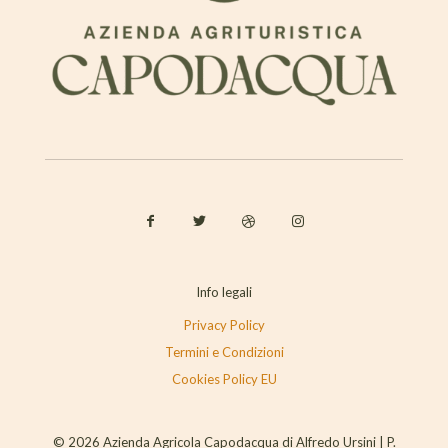
Info legali
Privacy Policy
Termini e Condizioni
Cookies Policy EU
© 2026 Azienda Agricola Capodacqua di Alfredo Ursini | P.