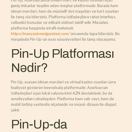
Pin-Up, Azərbaycanda onlayn mərc və kazino oyunları üçün
geniş imkanlar təqdim edən məşhur platformadır. Burada həm
idman mərcləri, həm də müxtəlif slot maşınları və kart oyunları
ilə tanış ola bilərsiniz. Platforma istifadəçilərə rahat interfeys,
cəlbedici bonuslar və etibarlı xidmət təklif edir. Məsələn,
platforma haqqında ətraflı məlumatı
https://manyasinsesigazetesi.com/
ünvanında tapa bilərsiniz. Bu
məqalədə Pin-Up-un əsas xüsusiyyətləri ilə tanış olacaqsınız.
Pin-Up Platforması
Nədir?
Pin-Up, əsasən idman mərcləri və virtual kazino oyunları üzrə
fəaliyyət göstərən beynəlxalq platformadır. Azərbaycan
istifadəçiləri üçün lokal valyuta kimi AZN dəstəklənir, bu da
əməliyyatları rahatlaşdırır. Platforma həm veb-sayt, həm də
mobil tətbiq vasitəsilə əlçatandır və müasir dizaynı ilə diqqət
çəkir.
Pin-Up-da