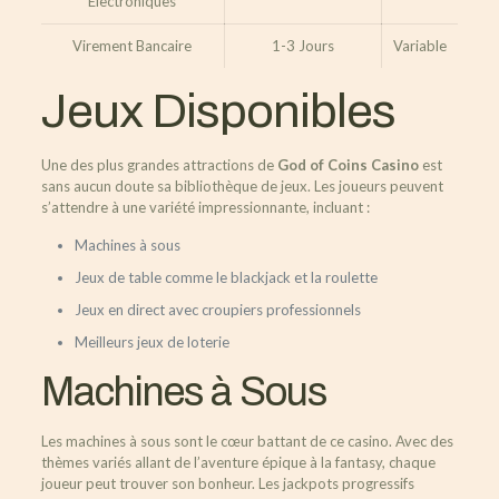
Électroniques
Virement Bancaire
1-3 Jours
Variable
Jeux Disponibles
Une des plus grandes attractions de
God of Coins Casino
est
sans aucun doute sa bibliothèque de jeux. Les joueurs peuvent
s’attendre à une variété impressionnante, incluant :
Machines à sous
Jeux de table comme le blackjack et la roulette
Jeux en direct avec croupiers professionnels
Meilleurs jeux de loterie
Machines à Sous
Les machines à sous sont le cœur battant de ce casino. Avec des
thèmes variés allant de l’aventure épique à la fantasy, chaque
joueur peut trouver son bonheur. Les jackpots progressifs