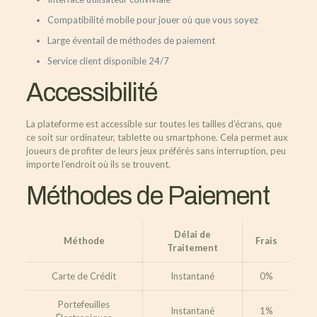
Compatibilité mobile pour jouer où que vous soyez
Large éventail de méthodes de paiement
Service client disponible 24/7
Accessibilité
La plateforme est accessible sur toutes les tailles d’écrans, que
ce soit sur ordinateur, tablette ou smartphone. Cela permet aux
joueurs de profiter de leurs jeux préférés sans interruption, peu
importe l’endroit où ils se trouvent.
Méthodes de Paiement
Délai de
Méthode
Frais
Traitement
Carte de Crédit
Instantané
0%
Portefeuilles
Instantané
1%