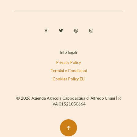
Info legali
Privacy Policy
Termini e Condizioni
Cookies Policy EU
© 2026 Azienda Agricola Capodacqua di Alfredo Ursini | P.
IVA 01521050664