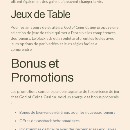
offrent également des gains qui peuvent changer la vie.
Jeux de Table
Pour les amateurs de stratégie,
God of Coins Casino
propose une
sélection de jeux de table qui met à l’épreuve les compétences
des joueurs. Le blackjack et la roulette attirent les foules avec
leurs options de pari variées et leurs règles faciles à
comprendre.
Bonus et
Promotions
Les promotions sont une partie intégrante de l’expérience de jeu
chez
God of Coins Casino
. Voici un aperçu des bonus proposés
:
Bonus de bienvenue généreux pour les nouveaux joueurs
Offres de cashback hebdomadaires
Programmes de fidélité avec des récompenses exclusives