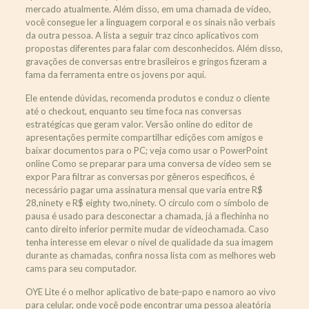
mercado atualmente. Além disso, em uma chamada de vídeo,
você consegue ler a linguagem corporal e os sinais não verbais
da outra pessoa. A lista a seguir traz cinco aplicativos com
propostas diferentes para falar com desconhecidos. Além disso,
gravações de conversas entre brasileiros e gringos fizeram a
fama da ferramenta entre os jovens por aqui.
Ele entende dúvidas, recomenda produtos e conduz o cliente
até o checkout, enquanto seu time foca nas conversas
estratégicas que geram valor. Versão online do editor de
apresentações permite compartilhar edições com amigos e
baixar documentos para o PC; veja como usar o PowerPoint
online Como se preparar para uma conversa de vídeo sem se
expor Para filtrar as conversas por gêneros específicos, é
necessário pagar uma assinatura mensal que varia entre R$
28,ninety e R$ eighty two,ninety. O círculo com o símbolo de
pausa é usado para desconectar a chamada, já a flechinha no
canto direito inferior permite mudar de videochamada. Caso
tenha interesse em elevar o nível de qualidade da sua imagem
durante as chamadas, confira nossa lista com as melhores web
cams para seu computador.
OYE Lite é o melhor aplicativo de bate-papo e namoro ao vivo
para celular, onde você pode encontrar uma pessoa aleatória