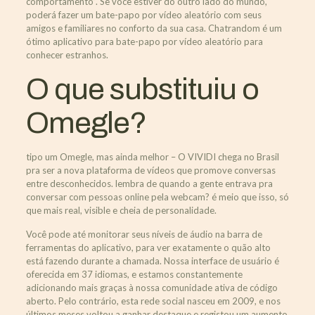
comportamento”. Se você estiver do outro lado do mundo,
poderá fazer um bate-papo por vídeo aleatório com seus
amigos e familiares no conforto da sua casa. Chatrandom é um
ótimo aplicativo para bate-papo por vídeo aleatório para
conhecer estranhos.
O que substituiu o
Omegle?
tipo um Omegle, mas ainda melhor – O VIVIDI chega no Brasil
pra ser a nova plataforma de vídeos que promove conversas
entre desconhecidos. lembra de quando a gente entrava pra
conversar com pessoas online pela webcam? é meio que isso, só
que mais real, visible e cheia de personalidade.
Você pode até monitorar seus níveis de áudio na barra de
ferramentas do aplicativo, para ver exatamente o quão alto
está fazendo durante a chamada. Nossa interface de usuário é
oferecida em 37 idiomas, e estamos constantemente
adicionando mais graças à nossa comunidade ativa de código
aberto. Pelo contrário, esta rede social nasceu em 2009, e nos
últimos meses voltou a ganhar destaque e registou um aumento