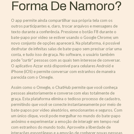
Forma De Namoro?
O app permite ainda compartilhar sua própria tela com os
outros participantes e, claro, trocar arquivos e mensagens de
texto durante a conferência. Pressione o botão F8 durante o
bate-papo por vídeo se estiver usando o Google Chrome; um
novo conjunto de opções aparecerá. Na plataforma, é possível
desfrutar de infinitas salas de bate-papo sem precisar criar uma
conta, e tudo isso de graça. No software, o usuário também
pode “curtir” pessoas com as quais tem interesse de conversar.
O aplicativo Azzar está disponível para celulares Android e
iPhone (iOS) e permite conversar com estranhos de maneira
parecida com o Omegle.
Assim como o Omegle, o ChatHub permite que você conheça
pessoas aleatoriamente e converse com elas totalmente de
graça. Esta plataforma elimina o tedioso processo de cadastro,
permitindo que você se conecte instantaneamente por meio de
bate-papos por vídeo aleatórios, emocionantes e seguros. Com
um único clique, você pode mergulhar no mundo do bate-papo
anônimo e experimentar a emoção de interagir em tempo real
com estranhos do mundo todo. Aproveite a liberdade de
interações espontâneas e a emoção de conhecer novas pessoas