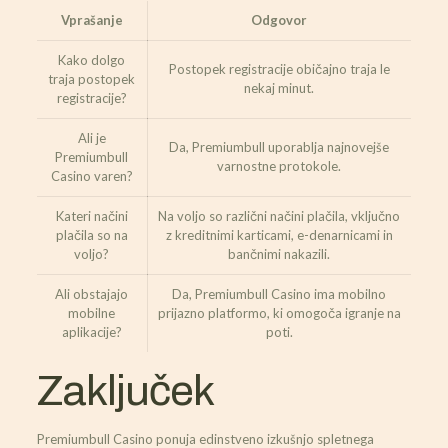
Vprašanje
Odgovor
Kako dolgo
Postopek registracije običajno traja le
traja postopek
nekaj minut.
registracije?
Ali je
Da, Premiumbull uporablja najnovejše
Premiumbull
varnostne protokole.
Casino varen?
Kateri načini
Na voljo so različni načini plačila, vključno
plačila so na
z kreditnimi karticami, e-denarnicami in
voljo?
bančnimi nakazili.
Ali obstajajo
Da, Premiumbull Casino ima mobilno
mobilne
prijazno platformo, ki omogoča igranje na
aplikacije?
poti.
Zaključek
Premiumbull Casino ponuja edinstveno izkušnjo spletnega