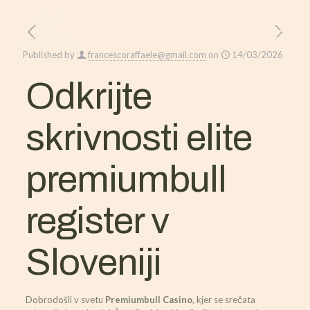
Published by
francescoraffaele@gmail.com
on
14/03/2026
Odkrijte
skrivnosti elite
premiumbull
register v
Sloveniji
Dobrodošli v svetu
Premiumbull Casino
, kjer se srečata