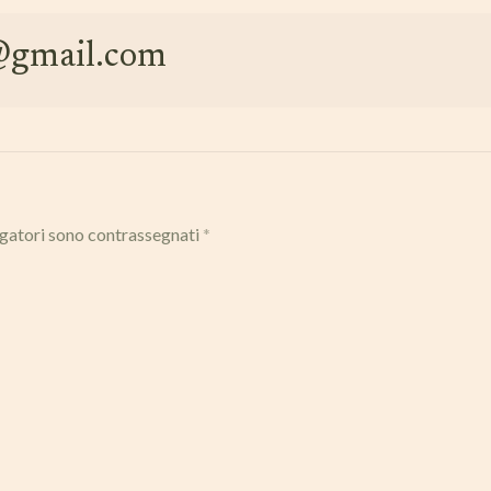
e@gmail.com
igatori sono contrassegnati
*