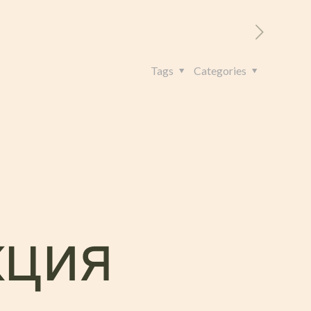
RITORIO
CONTATTI
+39 328 962 4982
Tags
Categories
кция