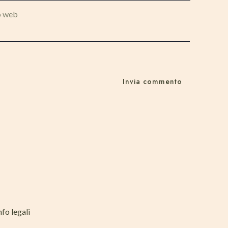
o web
nfo legali