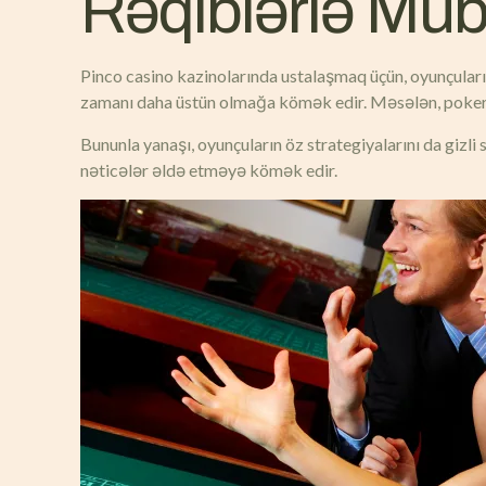
Rəqiblərlə Müb
Pinco casino kazinolarında ustalaşmaq üçün, oyunçuların
zamanı daha üstün olmağa kömək edir. Məsələn, pokerd
Bununla yanaşı, oyunçuların öz strategiyalarını da gizli
nəticələr əldə etməyə kömək edir.