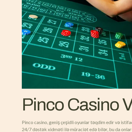
Pinco Casino V
Pinco casino, geniş çeşidli oyunlar təqdim edir və is
24/7 dəstək xidməti ilə müraciət edə bilər, bu da onlar