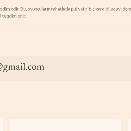
dim edir. Bu, oyunçuların rahatlıqla pul yatırıb çıxara biləcəyi demə
i təqdim edir.
e@gmail.com