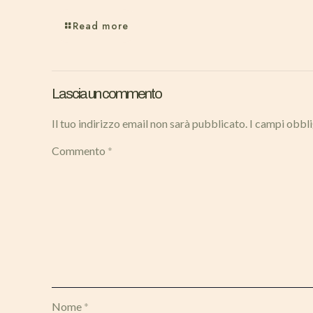
Read more
Lascia un commento
Il tuo indirizzo email non sarà pubblicato.
I campi obbl
Commento
*
Nome
*