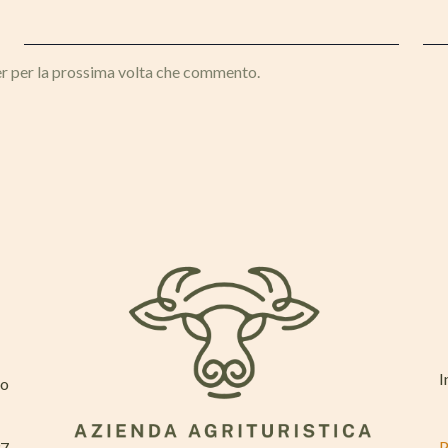
er per la prossima volta che commento.
I
mo
P
37