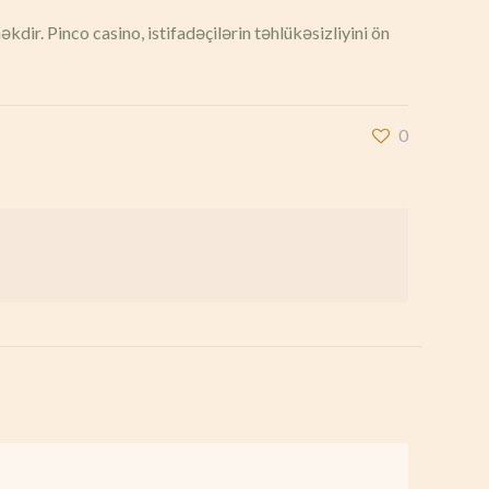
kdir. Pinco casino, istifadəçilərin təhlükəsizliyini ön
0