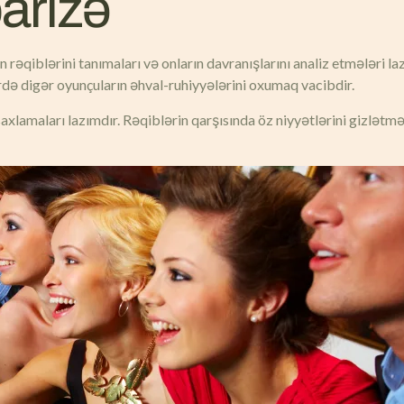
arizə
 rəqiblərini tanımaları və onların davranışlarını analiz etmələri l
ə digər oyunçuların əhval-ruhiyyələrini oxumaq vacibdir.
 saxlamaları lazımdır. Rəqiblərin qarşısında öz niyyətlərini gizlətm