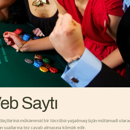
eb Saytı
tifadəçilərinə mükəmməl bir təcrübə yaşatmaq üçün mütəmadi olaraq
ın suallarına tez cavab almasına kömək edir.