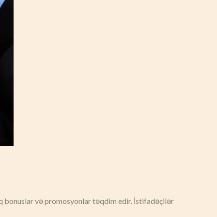
 bonuslar və promosyonlar təqdim edir. İstifadəçilər