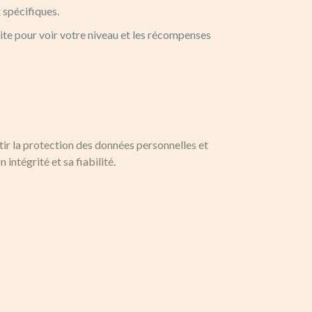
 spécifiques.
site pour voir votre niveau et les récompenses
tir la protection des données personnelles et
intégrité et sa fiabilité.