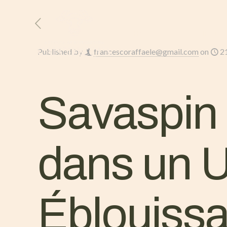
HOME
L’AZIENDA
Published by
francescoraffaele@gmail.com
on
2
Savaspin 
dans un U
Éblouissa