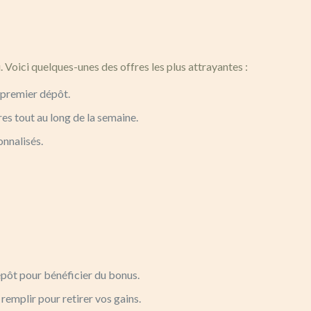
Voici quelques-unes des offres les plus attrayantes :
 premier dépôt.
s tout au long de la semaine.
onnalisés.
 dépôt pour bénéficier du bonus.
emplir pour retirer vos gains.