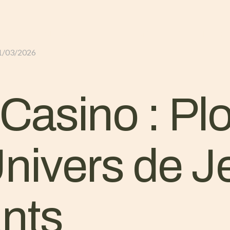
GLI ALLOGGI
L’ALLEVAMENTO
IL TER
1/03/2026
Casino : Pl
nivers de J
nts