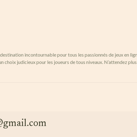
estination incontournable pour tous les passionnés de jeux en lig
un choix judicieux pour les joueurs de tous niveaux. N’attendez plus
e@gmail.com