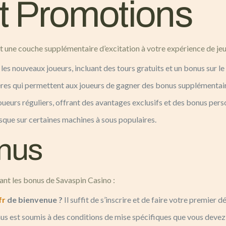
t Promotions
une couche supplémentaire d’excitation à votre expérience de jeu. 
s nouveaux joueurs, incluant des tours gratuits et un bonus sur le
ères qui permettent aux joueurs de gagner des bonus supplémentaire
eurs réguliers, offrant des avantages exclusifs et des bonus pers
sque sur certaines machines à sous populaires.
onus
nt les bonus de Savaspin Casino :
fr
de bienvenue ?
Il suffit de s’inscrire et de faire votre premier
s est soumis à des conditions de mise spécifiques que vous devez r