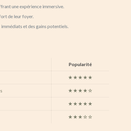
offrant une expérience immersive.
ort de leur foyer.
s immédiats et des gains potentiels.
Popularité
★★★★★
rs
★★★★☆
★★★★★
★★★☆☆