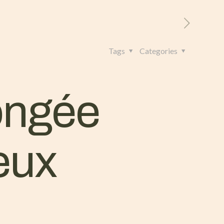
RITORIO
CONTATTI
+39 328 962 4982
Tags
Categories
ongée
eux