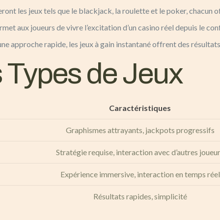
ont les jeux tels que le blackjack, la roulette et le poker, chacun 
rmet aux joueurs de vivre l’excitation d’un casino réel depuis le conf
ne approche rapide, les jeux à gain instantané offrent des résultat
 Types de Jeux
Caractéristiques
Graphismes attrayants, jackpots progressifs
Stratégie requise, interaction avec d’autres joueu
Expérience immersive, interaction en temps réel
Résultats rapides, simplicité