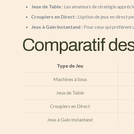
Jeux de Table :
Les amateurs de stratégie apprécier
Croupiers en Direct :
L’option de jeux en direct pe
Jeux à Gain Instantané :
Pour ceux qui préfèrent u
Comparatif des
Type de Jeu
Machines à Sous
Jeux de Table
Croupiers en Direct
Jeux à Gain Instantané