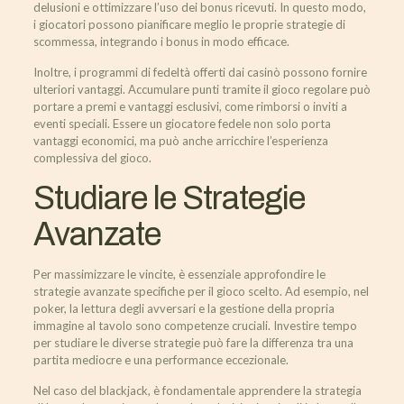
delusioni e ottimizzare l’uso dei bonus ricevuti. In questo modo,
i giocatori possono pianificare meglio le proprie strategie di
scommessa, integrando i bonus in modo efficace.
Inoltre, i programmi di fedeltà offerti dai casinò possono fornire
ulteriori vantaggi. Accumulare punti tramite il gioco regolare può
portare a premi e vantaggi esclusivi, come rimborsi o inviti a
eventi speciali. Essere un giocatore fedele non solo porta
vantaggi economici, ma può anche arricchire l’esperienza
complessiva del gioco.
Studiare le Strategie
Avanzate
Per massimizzare le vincite, è essenziale approfondire le
strategie avanzate specifiche per il gioco scelto. Ad esempio, nel
poker, la lettura degli avversari e la gestione della propria
immagine al tavolo sono competenze cruciali. Investire tempo
per studiare le diverse strategie può fare la differenza tra una
partita mediocre e una performance eccezionale.
Nel caso del blackjack, è fondamentale apprendere la strategia