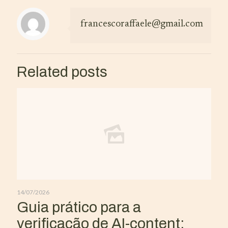
francescoraffaele@gmail.com
Related posts
14/07/2026
Guia prático para a
verificação de AI-content: