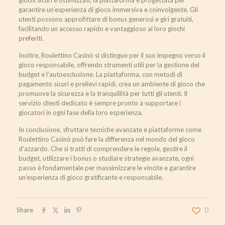
garantire un’esperienza di gioco immersiva e coinvolgente. Gli
utenti possono approfittare di bonus generosi e giri gratuiti,
facilitando un accesso rapido e vantaggioso ai loro giochi
preferiti.
Inoltre, Roulettino Casinò si distingue per il suo impegno verso il
gioco responsabile, offrendo strumenti utili per la gestione del
budget e l’autoesclusione. La piattaforma, con metodi di
pagamento sicuri e prelievi rapidi, crea un ambiente di gioco che
promuove la sicurezza e la tranquillità per tutti gli utenti. Il
servizio clienti dedicato è sempre pronto a supportare i
giocatori in ogni fase della loro esperienza.
In conclusione, sfruttare tecniche avanzate e piattaforme come
Roulettino Casinò può fare la differenza nel mondo del gioco
d’azzardo. Che si tratti di comprendere le regole, gestire il
budget, utilizzare i bonus o studiare strategie avanzate, ogni
passo è fondamentale per massimizzare le vincite e garantire
un’esperienza di gioco gratificante e responsabile.
Share
0