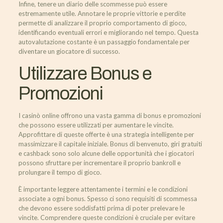
Infine, tenere un diario delle scommesse può essere
estremamente utile. Annotare le proprie vittorie e perdite
permette di analizzare il proprio comportamento di gioco,
identificando eventuali errori e migliorando nel tempo. Questa
autovalutazione costante è un passaggio fondamentale per
diventare un giocatore di successo.
Utilizzare Bonus e
Promozioni
I casinò online offrono una vasta gamma di bonus e promozioni
che possono essere utilizzati per aumentare le vincite.
Approfittare di queste offerte è una strategia intelligente per
massimizzare il capitale iniziale. Bonus di benvenuto, giri gratuiti
e cashback sono solo alcune delle opportunità che i giocatori
possono sfruttare per incrementare il proprio bankroll e
prolungare il tempo di gioco.
È importante leggere attentamente i termini e le condizioni
associate a ogni bonus. Spesso ci sono requisiti di scommessa
che devono essere soddisfatti prima di poter prelevare le
vincite. Comprendere queste condizioni è cruciale per evitare