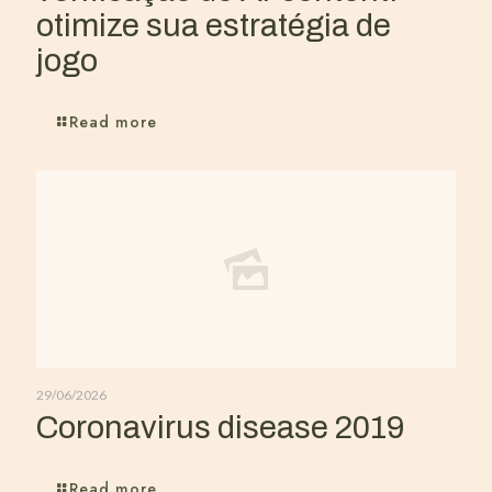
otimize sua estratégia de
jogo
Read more
29/06/2026
Coronavirus disease 2019
Read more