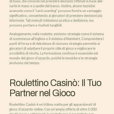
di base, che consiste nel prendere decisioni ottimali in base alle
carte in mano e a quelle del banco. Inoltre, alcune tecniche
avanzate come il “card counting” possono fornire un vantaggio
significativo, consentendo ai giocatori di prendere decisioni più
informate. Tali metodi richiedono pratica e dedizione, ma
possono portare a risultati tangibili.
Analogamente, nella roulette, esistono strategie come il sistema
di scommesse all’inglese o il sistema d’Alembert. Comprendere i
punti di forza e di debolezza di ciascuna strategia permette ai
giocatori di adattare il proprio stile di gioco e migliorare le
possibilità di vincita. La formazione continua è essenziale nel
mondo del gioco d’azzardo, poiché le tecniche e le strategie
evolvono nel tempo.
Roulettino Casinò: Il Tuo
Partner nel Gioco
Roulettino Casinò è un’ottima scelta per gli appassionati di
gioco d’azzardo online. Con un’ampia offerta di oltre 5.000
giochi sicuri e ottimizzati, la piattaforma è progettata per