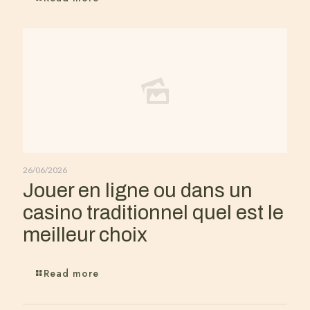
26/06/2026
Jouer en ligne ou dans un
casino traditionnel quel est le
meilleur choix
Read more