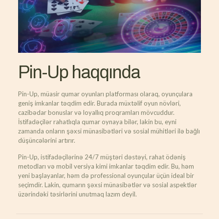
Pin-Up haqqında
Pin-Up, müasir qumar oyunları platforması olaraq, oyunçulara
geniş imkanlar təqdim edir. Burada müxtəlif oyun növləri,
cazibədar bonuslar və loyallıq proqramları mövcuddur.
İstifadəçilər rahatlıqla qumar oynaya bilər, lakin bu, eyni
zamanda onların şəxsi münasibətləri və sosial mühitləri ilə bağlı
düşüncələrini artırır.
Pin-Up, istifadəçilərinə 24/7 müştəri dəstəyi, rahat ödəniş
metodları və mobil versiya kimi imkanlar təqdim edir. Bu, həm
yeni başlayanlar, həm də professional oyunçular üçün ideal bir
seçimdir. Lakin, qumarın şəxsi münasibətlər və sosial aspektlər
üzərindəki təsirlərini unutmaq lazım deyil.