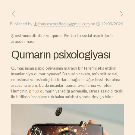
Published by
francescoraffaele@gmail.com
on
19/03/2026
Şəxsi münasibətlər və qumar Pin-Up ilə social aspektlərin
araşdırılması
Qumarın psixologiyası
Qumar, insan psixologiyasının maraqlı bir tərəfini əks etdirir.
İnsanlar niyə qumar oynayır? Bu sualın cavabı, müxtəlif sosial,
emosional və psixoloji faktorlarla bağlıdır. Uğur hissi, risk alma
arzusunu artırır, bu da insanları qumar oyunlarına yönəldir.
Həmçinin,
pinup
qumarın yaradığı adrenalin, stress azaldıcı təsiri
ilə birlikdə insanların ruh halını müsbət yöndə dəyişə bilər.