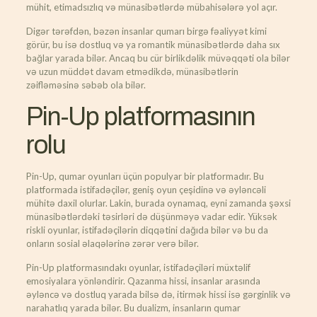
mühit, etimadsızlıq və münasibətlərdə mübahisələrə yol açır.
Digər tərəfdən, bəzən insanlar qumarı birgə fəaliyyət kimi
görür, bu isə dostluq və ya romantik münasibətlərdə daha sıx
bağlar yarada bilər. Ancaq bu cür birlikdəlik müvəqqəti ola bilər
və uzun müddət davam etmədikdə, münasibətlərin
zəifləməsinə səbəb ola bilər.
Pin-Up platformasının
rolu
Pin-Up, qumar oyunları üçün populyar bir platformadır. Bu
platformada istifadəçilər, geniş oyun çeşidinə və əyləncəli
mühitə daxil olurlar. Lakin, burada oynamaq, eyni zamanda şəxsi
münasibətlərdəki təsirləri də düşünməyə vadar edir. Yüksək
riskli oyunlar, istifadəçilərin diqqətini dağıda bilər və bu da
onların sosial əlaqələrinə zərər verə bilər.
Pin-Up platformasındakı oyunlar, istifadəçiləri müxtəlif
emosiyalara yönləndirir. Qazanma hissi, insanlar arasında
əyləncə və dostluq yarada bilsə də, itirmək hissi isə gərginlik və
narahatlıq yarada bilər. Bu dualizm, insanların qumar