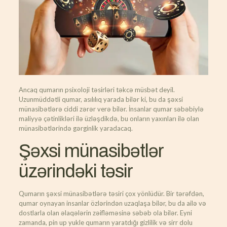
Ancaq qumarın psixoloji təsirləri təkcə müsbət deyil.
Uzunmüddətli qumar, asılılıq yarada bilər ki, bu da şəxsi
münasibətlərə ciddi zərər verə bilər. İnsanlar qumar səbəbiylə
maliyyə çətinlikləri ilə üzləşdikdə, bu onların yaxınları ilə olan
münasibətlərində gərginlik yaradacaq.
Şəxsi münasibətlər
üzərindəki təsir
Qumarın şəxsi münasibətlərə təsiri çox yönlüdür. Bir tərəfdən,
qumar oynayan insanlar özlərindən uzaqlaşa bilər, bu da ailə və
dostlarla olan əlaqələrin zəifləməsinə səbəb ola bilər. Eyni
zamanda, pin up yukle qumarın yaratdığı gizlilik və sirr dolu