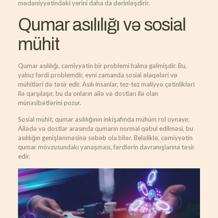
mədəniyyətindəki yerini daha da dərinləşdirir.
Qumar asılılığı və sosial
mühit
Qumar asılılığı, cəmiyyətin bir problemi halına gəlmişdir. Bu,
yalnız fərdi problemdir, eyni zamanda sosial əlaqələri və
mühitləri də təsir edir. Asılı insanlar, tez-tez maliyyə çətinlikləri
ilə qarşılaşır, bu da onların ailə və dostları ilə olan
münasibətlərini pozur.
Sosial mühit, qumar asılılığının inkişafında mühüm rol oynayır.
Ailədə və dostlar arasında qumarın normal qəbul edilməsi, bu
asılılığın genişlənməsinə səbəb ola bilər. Beləliklə, cəmiyyətin
qumar mövzusundakı yanaşması, fərdlərin davranışlarına təsir
edir.