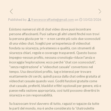
Published by
francescoraffaele@gmail.com
on
10/02/2026
Esistono numerosi siti di chat video dove puoi incontrare
persone affascinanti. Puoi saltare gli altri utenti finché non trovi
la persona giusta per te — e non sarete più solo due sconosciuti
di una video chat. Sceglici per un’esperienza di videochat
fondata su sicurezza, privateness e qualità, con strumenti di
sicurezza chiari, regole e coverage trasparenti. Questo basso
impegno-nessun profilo, nessuna cronologia-riduce l’ansia e
incoraggia l’esplorazione; ecco perché “chat con sconosciuti”,
“senza registrazione” e “videochat casuale” convertono nel
tempo. Usa descrizioni profilo, tag e interessi per trovare
esattamente chi cerchi, quindi passa dalla chat online gratuita al
videochat casuale quando vuoi. Goditi funzioni gratuite come
chat casuale, preferiti, blacklist e filtri opzionali per genere, età e
paese nella sezione appropriata, così tutti possono divertirsi in
sicurezza e con responsabilità.
Su bazoocam trovi davvero di tutto, ragazzi e ragazze da tutte
le parti del mondo, ma è anche considerato la “chatroulette