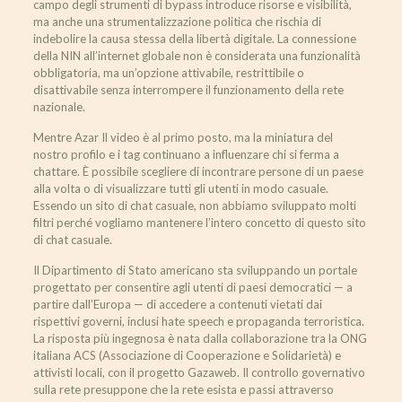
campo degli strumenti di bypass introduce risorse e visibilità,
ma anche una strumentalizzazione politica che rischia di
indebolire la causa stessa della libertà digitale. La connessione
della NIN all’internet globale non è considerata una funzionalità
obbligatoria, ma un’opzione attivabile, restrittibile o
disattivabile senza interrompere il funzionamento della rete
nazionale.
Mentre Azar Il video è al primo posto, ma la miniatura del
nostro profilo e i tag continuano a influenzare chi si ferma a
chattare. È possibile scegliere di incontrare persone di un paese
alla volta o di visualizzare tutti gli utenti in modo casuale.
Essendo un sito di chat casuale, non abbiamo sviluppato molti
filtri perché vogliamo mantenere l’intero concetto di questo sito
di chat casuale.
Il Dipartimento di Stato americano sta sviluppando un portale
progettato per consentire agli utenti di paesi democratici — a
partire dall’Europa — di accedere a contenuti vietati dai
rispettivi governi, inclusi hate speech e propaganda terroristica.
La risposta più ingegnosa è nata dalla collaborazione tra la ONG
italiana ACS (Associazione di Cooperazione e Solidarietà) e
attivisti locali, con il progetto Gazaweb. Il controllo governativo
sulla rete presuppone che la rete esista e passi attraverso